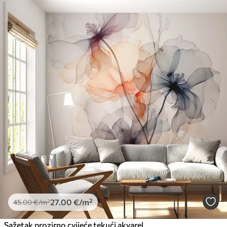
27
.00
€
/m²
45
.00
€
/m²
Sažetak prozirno cvijeće tekući akvarel