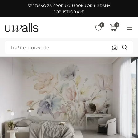
SPREMNO ZA ISPORUKU U ROKU OD 1–3 DANA
POPUSTI OD 40%
0
0