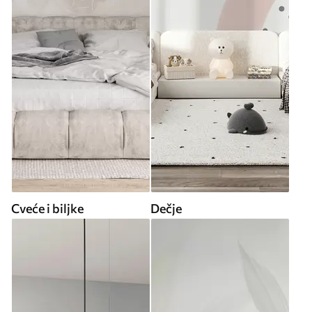
Cveće i biljke
Dečje