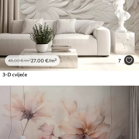
Premium vinil
66
.67
40
.00
€
/m²
Peel and Stick
81
.67
49
.00
€
/m²
27
.00
€
/m²
7
45
.00
€
/m²
3-D cvijeće