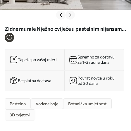
Zidne murale Nježno cvijeće u pastelnim nijansama
ružičaste, plave i žute sa zelenim lišćem, svijetla
pozadina br. w09898
Spremno za dostavu
Tapete po vašoj mjeri
za 1-3 radna dana
Povrat novca u roku
Besplatna dostava
od 30 dana
Pastelno
Vodene boje
Botanička umjetnost
3D cvjetovi