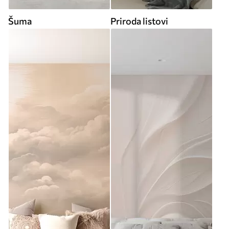
Šuma
Priroda listovi