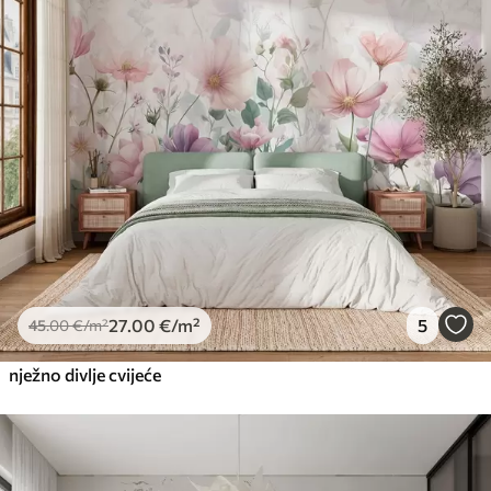
27
.00
€
/m²
5
45
.00
€
/m²
nježno divlje cvijeće