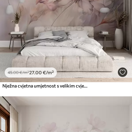
27
.00
€
/m²
45
.00
€
/m²
Nježna cvjetna umjetnost s velikim cvjetovima pastelnih boja s prozirnim laticama, mekim stabljikama i nježnom difuznom pozadinom