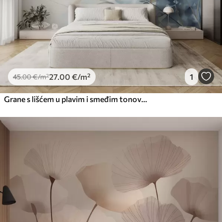
27
.00
€
/m²
1
45
.00
€
/m²
Grane s lišćem u plavim i smeđim tonovima, svijetla pozadina, mekana i nježna, stil akvarela