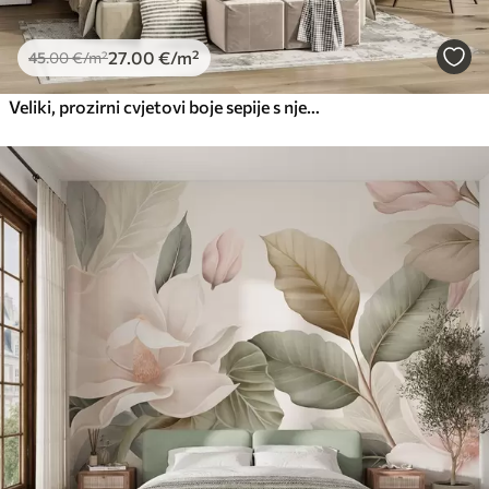
27
.00
€
/m²
45
.00
€
/m²
Veliki, prozirni cvjetovi boje sepije s nježnim laticama, pernatim listovima i manjim cvjetovima