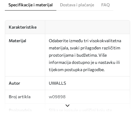
Specifikacije i materijal
Dostava i plaćanje
FAQ
Karakteristike
Materijal
Odaberite između tri visokokvalitetna
materijala, svaki prilagođen različitim
prostorijama i budžetima. Više
informacija dostupno je u nastavku ili
tijekom postupka prilagodbe.
Autor
UWALLS
Broj artikla
w09898
Proizvodnja
Slika se ispisuje u veličini koju ste
odredili, izrezana na identične trake
širine do 50 cm.