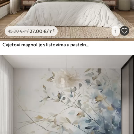
27
.00
€
/m²
1
45
.00
€
/m²
Cvjetovi magnolije s listovima u pastelnim bojama, bijelim, ružičastim i zelenim, mekim, nježnim, akvarel stilom