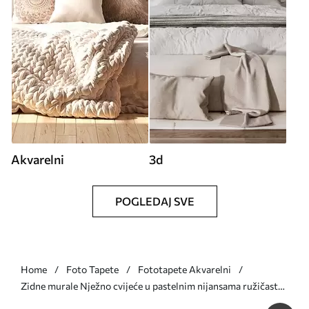
Akvarelni
3d
POGLEDAJ SVE
Home
Foto Tapete
Fototapete Akvarelni
Zidne murale Nježno cvijeće u pastelnim nijansama ružičaste,
plave i žute sa zelenim lišćem, svijetla pozadina br. w09898