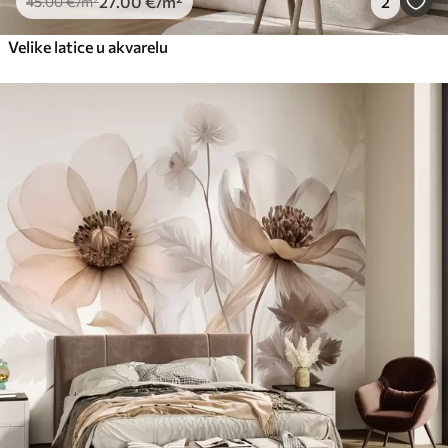
27
.00
€
/m²
2
45
.00
€
/m²
Velike latice u akvarelu