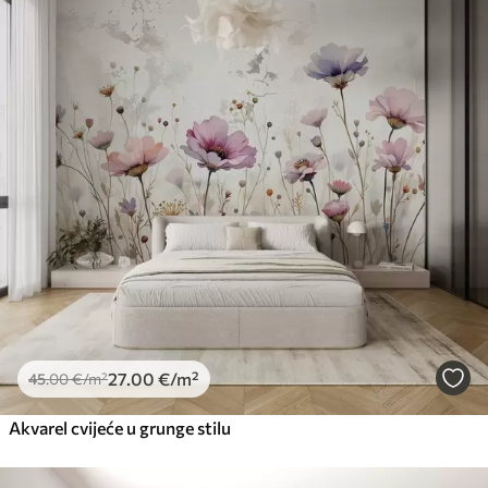
27
.00
€
/m²
45
.00
€
/m²
Akvarel cvijeće u grunge stilu