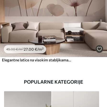
27
.00
€
/m²
45
.00
€
/m²
Elegantne latice na visokim stabljikama u pastelnim nijansama
POPULARNE KATEGORIJE