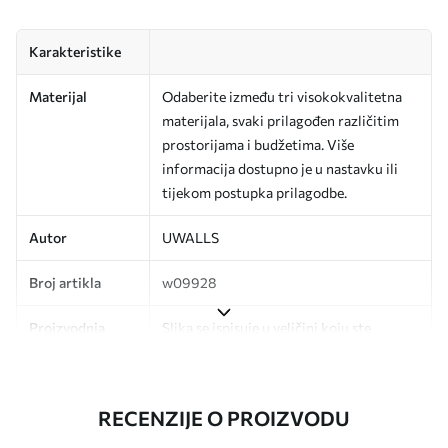
Karakteristike
Materijal
Odaberite između tri visokokvalitetna
materijala, svaki prilagođen različitim
prostorijama i budžetima. Više
informacija dostupno je u nastavku ili
tijekom postupka prilagodbe.
Autor
UWALLS
Broj artikla
w09928
Proizvodnja
Slika se ispisuje u veličini koju ste
odredili, izrezana na identične trake
širine do 50 cm.
RECENZIJE O PROIZVODU
Dodatno
Možete dodati premaz od laka i/ili ljepilo
za tapete.