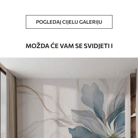
Čišćenje
Tapete se mogu nježno čistiti mekom
spužvom. Lakirane tapete mogu se čistiti
POGLEDAJ CIJELU GALERIJU
vodom.
Način primjene
Besprijekorna primjena
MOŽDA ĆE VAM SE SVIDJETI I
Dostupni materijali
Standard
45
.00
27
.00
€
/m²
Premium
56
.67
34
.00
€
/m²
Premium vinil