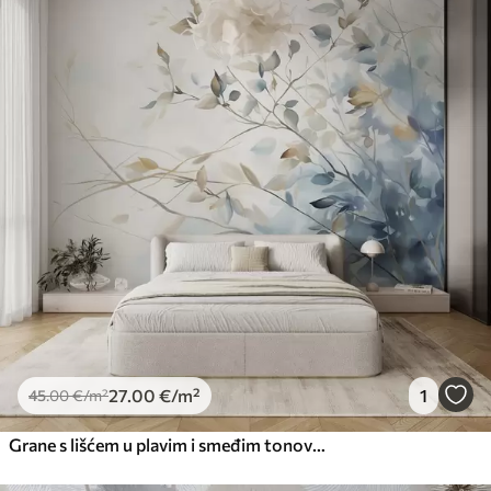
27
.00
€
/m²
1
45
.00
€
/m²
Grane s lišćem u plavim i smeđim tonovima, svijetla pozadina, mekana i nježna, stil akvarela