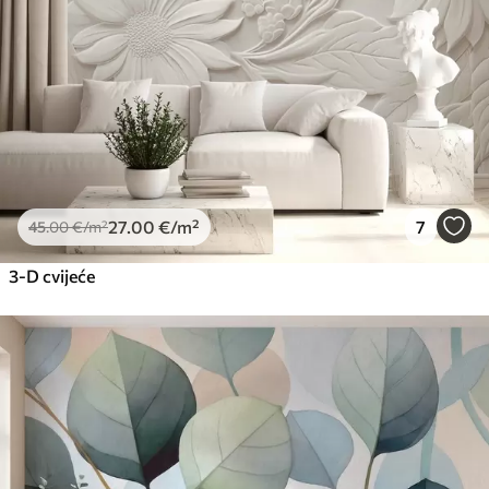
27
.00
€
/m²
7
45
.00
€
/m²
3-D cvijeće