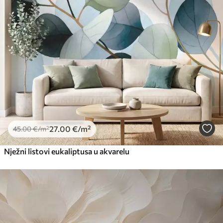
27
.00
€
/m²
45
.00
€
/m²
Nježni listovi eukaliptusa u akvarelu