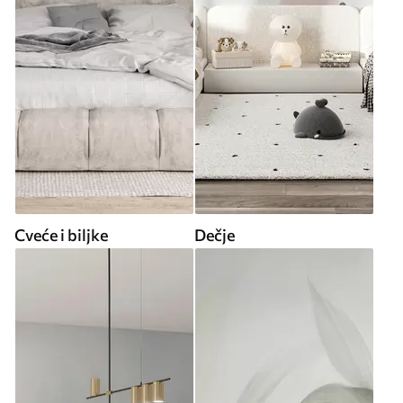
Cveće i biljke
Dečje