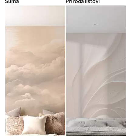
Šuma
Priroda listovi