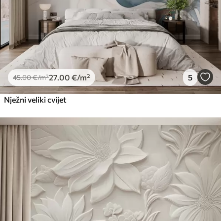
66
.67
40
.00
€
/m²
Peel and Stick
81
.67
49
.00
€
/m²
27
.00
€
/m²
5
45
.00
€
/m²
Nježni veliki cvijet