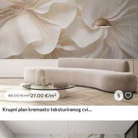
27
.00
€
/m²
5
45
.00
€
/m²
Krupni plan kremasto teksturiranog cvijeća s nježnim, tekućim laticama, stvarajući mekan, elegantan i teksturiran cvjetni aranžman