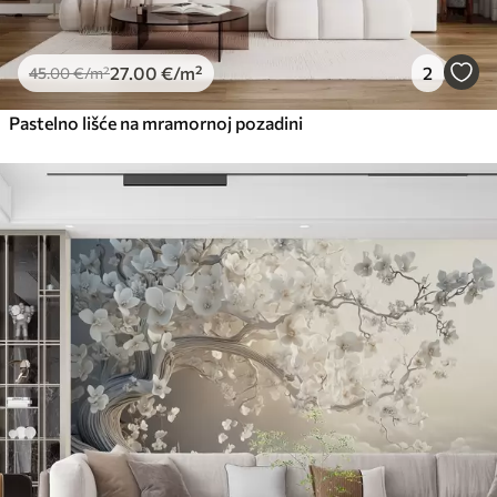
27
.00
€
/m²
2
45
.00
€
/m²
Pastelno lišće na mramornoj pozadini