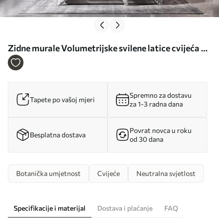
Zidne murale Volumetrijske svilene latice cvijeća u
mekim pastelnim tonovima br. w09928
Spremno za dostavu
Tapete po vašoj mjeri
za 1-3 radna dana
Povrat novca u roku
Besplatna dostava
od 30 dana
Botanička umjetnost
Cvijeće
Neutralna svjetlost
Specifikacije i materijal
Dostava i plaćanje
FAQ