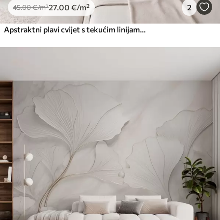
27
.00
€
/m²
2
45
.00
€
/m²
Apstraktni plavi cvijet s tekućim linijama u stilu fluidne umjetnosti