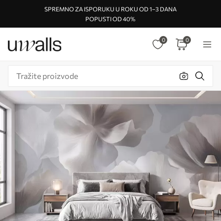
SPREMNO ZA ISPORUKU U ROKU OD 1–3 DANA
POPUSTI OD 40%
0
0