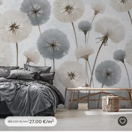
27
.00
€
/m²
45
.00
€
/m²