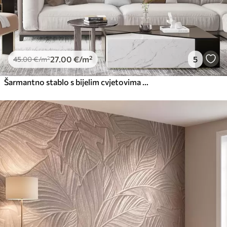
27
.00
€
/m²
5
45
.00
€
/m²
Šarmantno stablo s bijelim cvjetovima na pozadini oblaka u zanimljivom stilu u nježnim toplim bojama