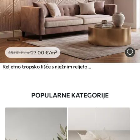
27
.00
€
/m²
45
.00
€
/m²
Reljefno tropsko lišće s nježnim reljefom u toplim bež tonovima
POPULARNE KATEGORIJE