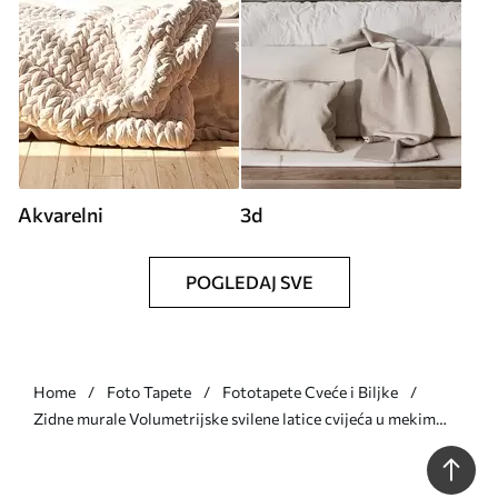
Akvarelni
3d
POGLEDAJ SVE
Home
Foto Tapete
Fototapete Cveće i Biljke
Zidne murale Volumetrijske svilene latice cvijeća u mekim
pastelnim tonovima br. w09928