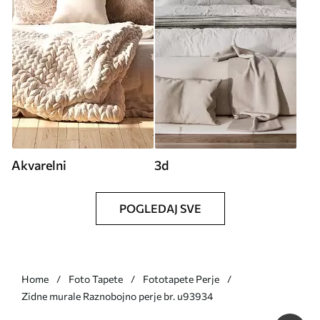
Akvarelni
3d
POGLEDAJ SVE
Home
Foto Tapete
Fototapete Perje
Zidne murale Raznobojno perje br. u93934