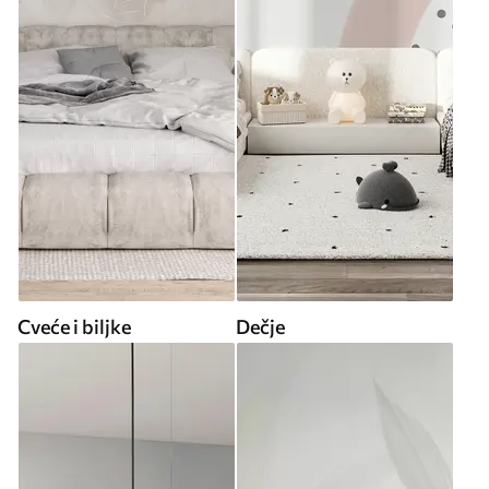
Cveće i biljke
Dečje