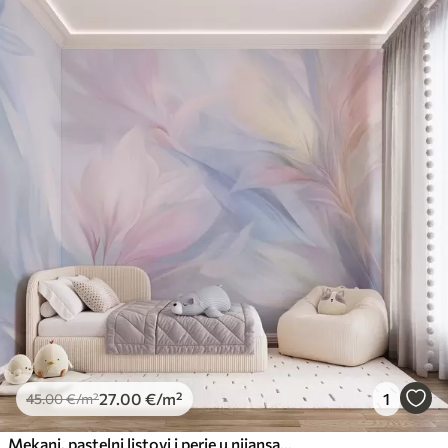
27
.00
€
/m²
1
45
.00
€
/m²
Mekani, pastelni listovi i perje u nijansama ružičaste, plave i žute, apstraktni i teksturirani print