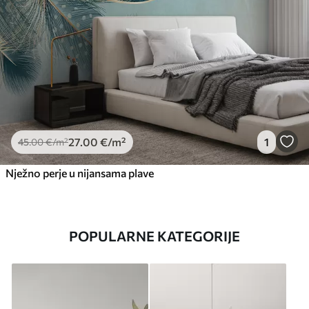
27
.00
€
/m²
1
45
.00
€
/m²
Nježno perje u nijansama plave
POPULARNE KATEGORIJE