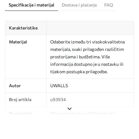
Specifikacije i materijal
Dostava i plaćanje
FAQ
Karakteristike
Materijal
Odaberite između tri visokokvalitetna
materijala, svaki prilagođen različitim
prostorijama i budžetima. Više
informacija dostupno je u nastavku ili
tijekom postupka prilagodbe.
Autor
UWALLS
Broj artikla
u93934
Proizvodnja
Slika se ispisuje u veličini koju ste
odredili, izrezana na identične trake
širine do 50 cm.