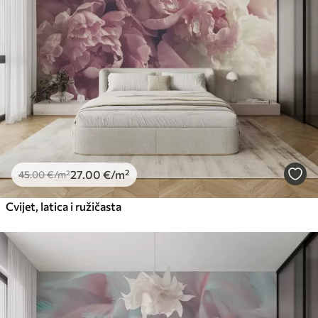
27
.00
€
/m²
45
.00
€
/m²
Cvijet, latica i ružičasta