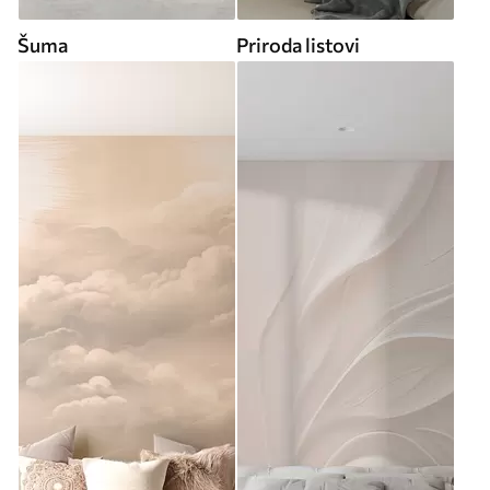
Šuma
Priroda listovi