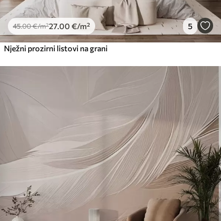
27
.00
€
/m²
5
45
.00
€
/m²
Nježni prozirni listovi na grani