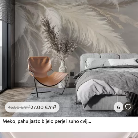
27
.00
€
/m²
6
45
.00
€
/m²
Meko, pahuljasto bijelo perje i suho cvijeće na neutralnoj pastelno bež pozadini