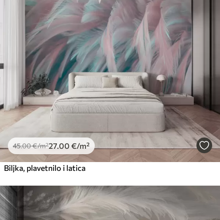
27
.00
€
/m²
45
.00
€
/m²
Biljka, plavetnilo i latica