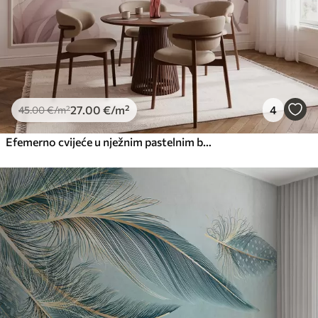
27
.00
€
/m²
4
45
.00
€
/m²
Efemerno cvijeće u nježnim pastelnim bojama