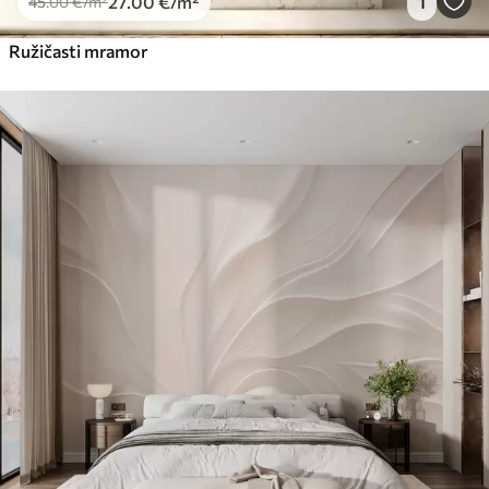
27
.00
€
/m²
1
45
.00
€
/m²
Ružičasti mramor