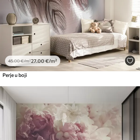
Premium vinil
66
.67
40
.00
€
/m²
Peel and Stick
81
.67
49
.00
€
/m²
27
.00
€
/m²
45
.00
€
/m²
Perje u boji