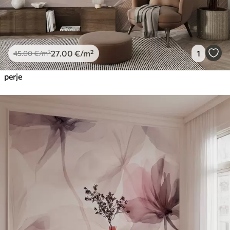
27
.00
€
/m²
1
45
.00
€
/m²
perje