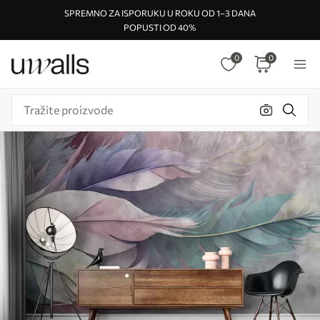
SPREMNO ZA ISPORUKU U ROKU OD 1–3 DANA
POPUSTI OD 40%
0
0