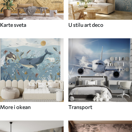
Karte sveta
U stilu art deco
More i okean
Transport