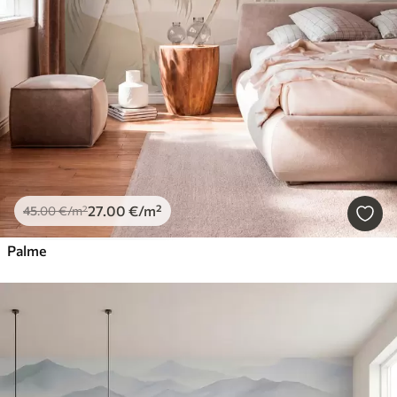
27
.00
€
/m²
45
.00
€
/m²
Palme