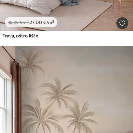
27
.00
€
/m²
45
.00
€
/m²
Trava, oštro lišće