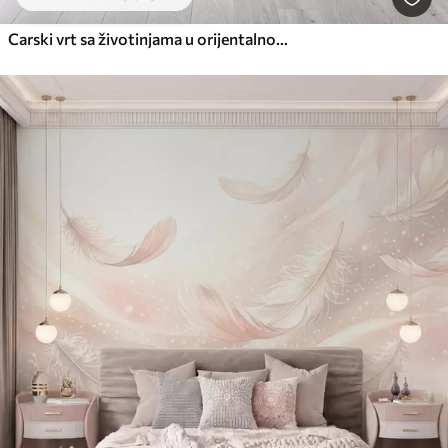
Carski vrt sa životinjama u orijentalnom stilu - majmunom, leopardom, tigrom, paunom i čapljom