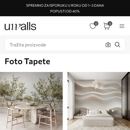
SPREMNO ZA ISPORUKU U ROKU OD 1–3 DANA
POPUSTI OD 40%
0
0
Foto Tapete