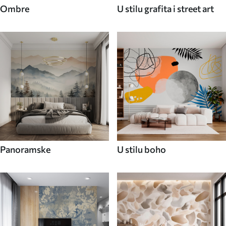
Ombre
U stilu grafita i street art
Panoramske
U stilu boho