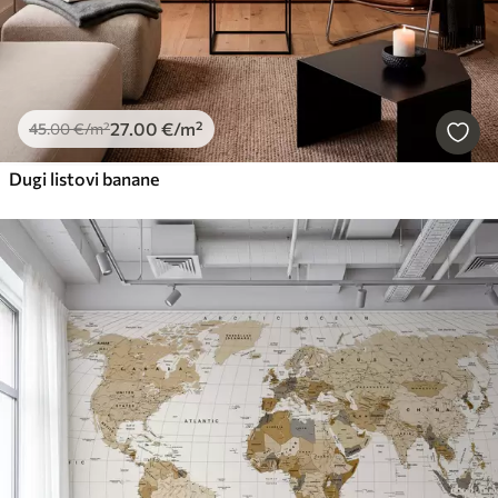
27
.00
€
/m²
45
.00
€
/m²
Dugi listovi banane