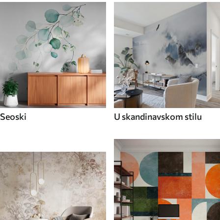
Seoski
U skandinavskom stilu