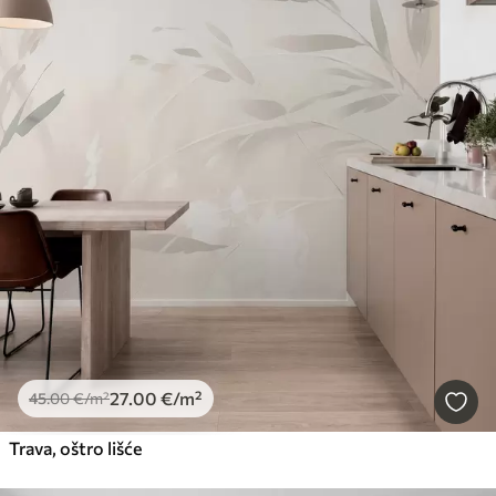
27
.00
€
/m²
45
.00
€
/m²
Trava, oštro lišće