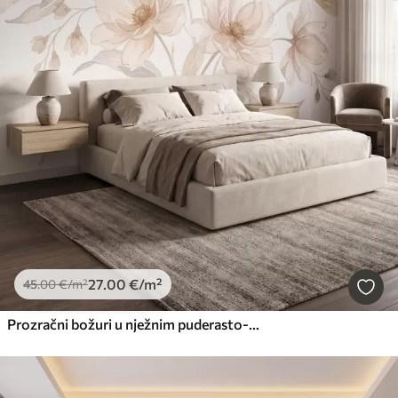
27
.00
€
/m²
45
.00
€
/m²
Prozračni božuri u nježnim puderasto-bež tonovima