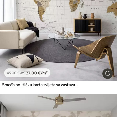
27
.00
€
/m²
45
.00
€
/m²
Smeđa politička karta svijeta sa zastavama na engleskom jeziku