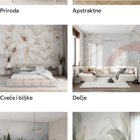
Priroda
Apstraktne
Cveće i biljke
Dečje