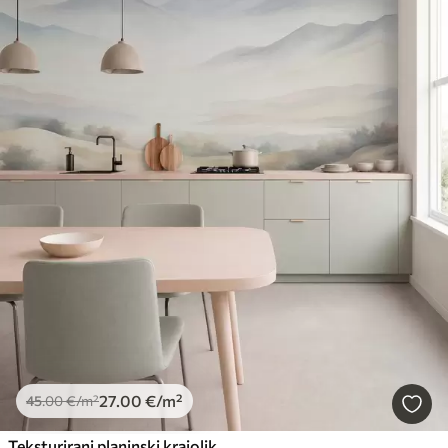
27
.00
€
/m²
45
.00
€
/m²
Teksturirani planinski krajolik