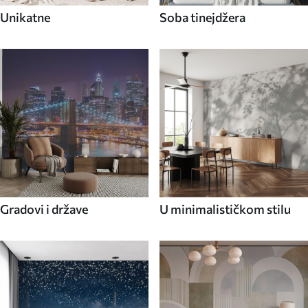
Unikatne
Soba tinejdžera
Gradovi i države
U minimalističkom stilu