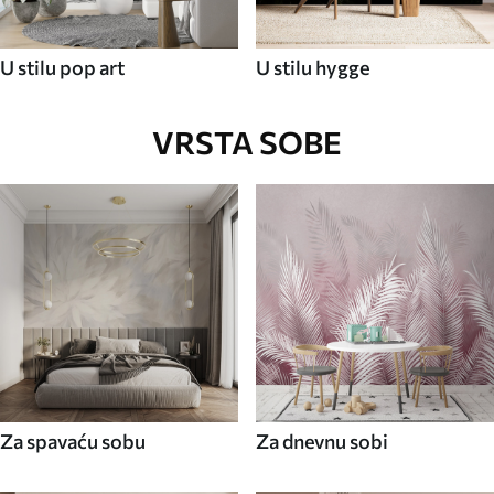
U stilu pop art
U stilu hygge
VRSTA SOBE
Za spavaću sobu
Za dnevnu sobi