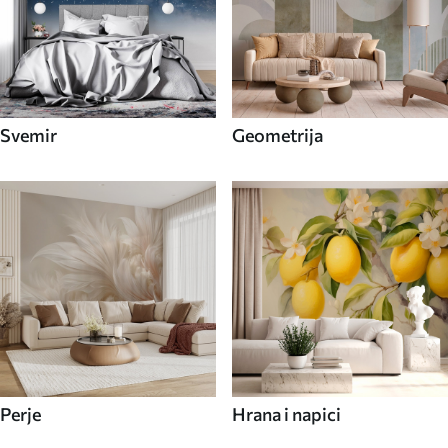
Svemir
Geometrija
Perje
Hrana i napici