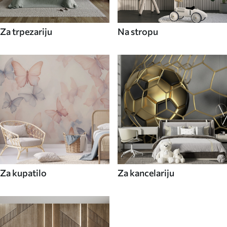
Za trpezariju
Na stropu
Za kupatilo
Za kancelariju