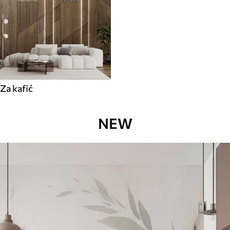
Za kafić
NEW