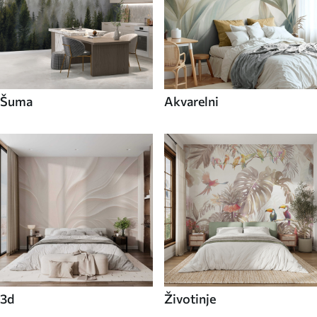
Šuma
Akvarelni
3d
Životinje