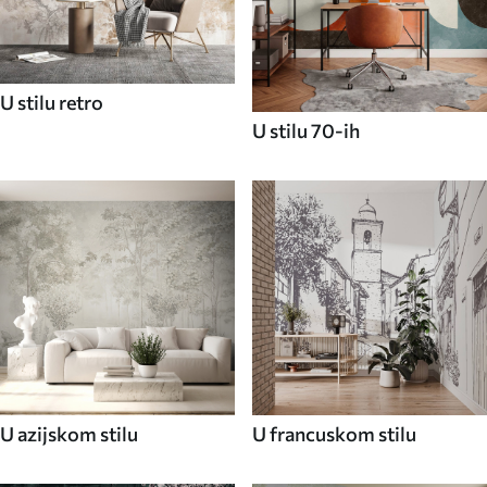
U stilu retro
U stilu 70-ih
U azijskom stilu
U francuskom stilu