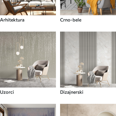
Arhitektura
Crno-bele
Uzorci
Dizajnerski