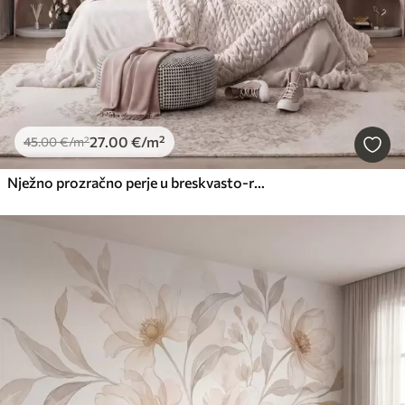
27
.00
€
/m²
45
.00
€
/m²
Nježno prozračno perje u breskvasto-ružičastoj izmaglici sa svjetlucavim efektom