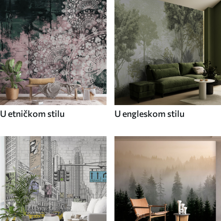
U etničkom stilu
U engleskom stilu