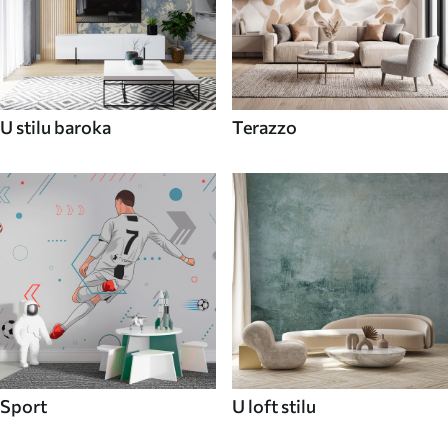
U stilu baroka
Terazzo
Sport
U loft stilu