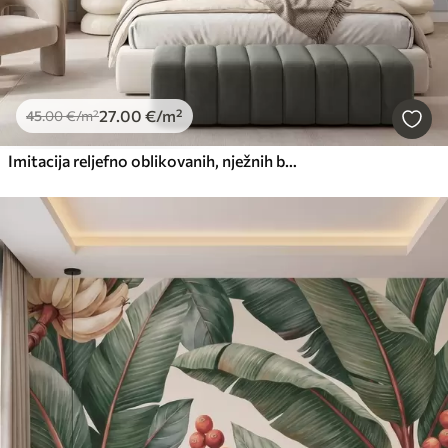
27
.00
€
/m²
45
.00
€
/m²
Imitacija reljefno oblikovanih, nježnih bež-zelenih listova