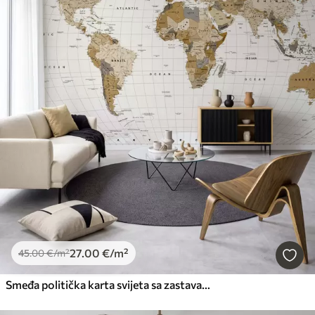
27
.00
€
/m²
45
.00
€
/m²
Smeđa politička karta svijeta sa zastavama na engleskom jeziku