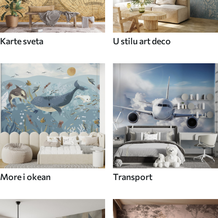
Karte sveta
U stilu art deco
More i okean
Transport