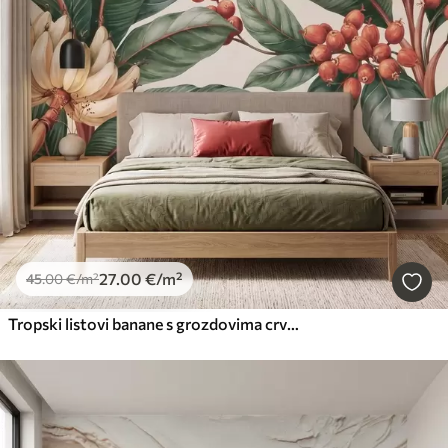
27
.00
€
/m²
45
.00
€
/m²
Tropski listovi banane s grozdovima crvenih bobica kave, akvarelni stil