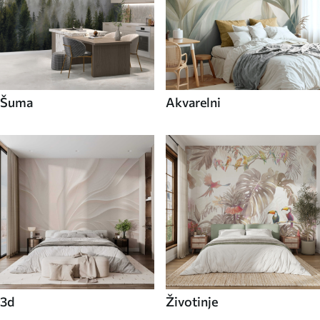
Šuma
Akvarelni
3d
Životinje