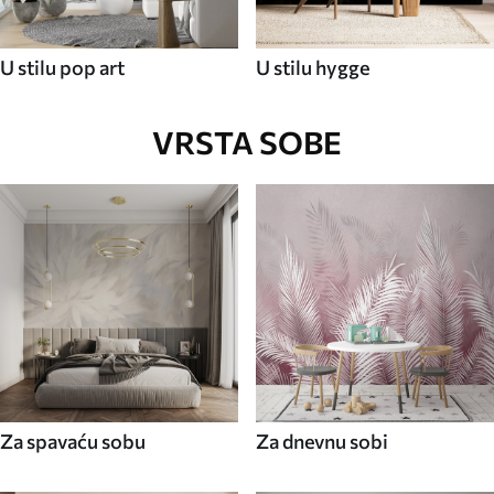
U stilu pop art
U stilu hygge
VRSTA SOBE
Za spavaću sobu
Za dnevnu sobi