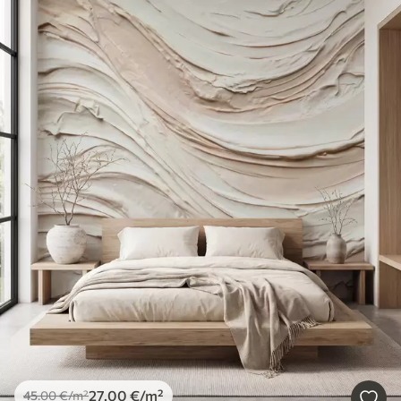
27
.00
€
/m²
45
.00
€
/m²