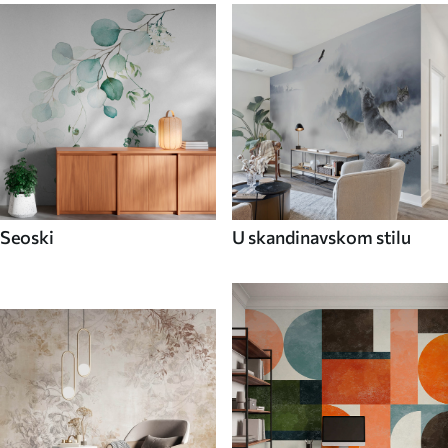
Seoski
U skandinavskom stilu