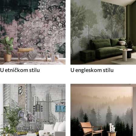
U etničkom stilu
U engleskom stilu