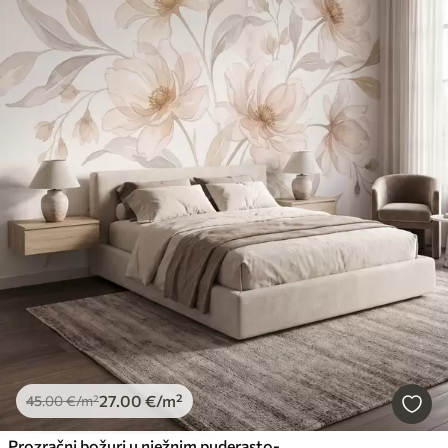
27
.00
€
/m²
45
.00
€
/m²
Prozračni božuri u nježnim puderasto-bež tonovima