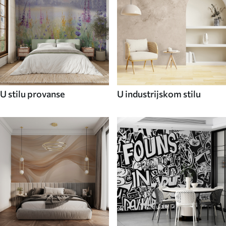
U stilu provanse
U industrijskom stilu