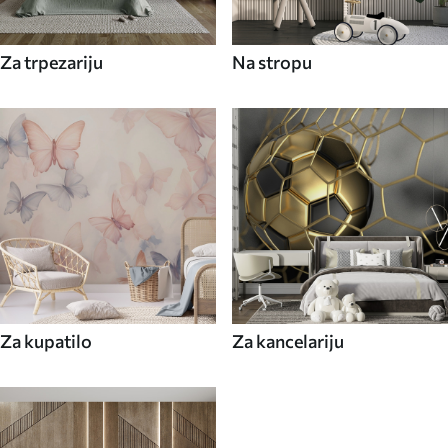
Za trpezariju
Na stropu
Za kupatilo
Za kancelariju