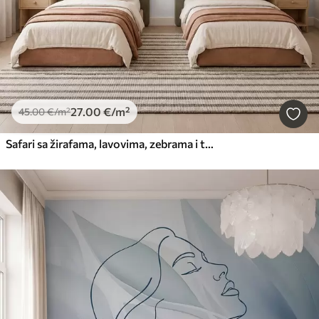
27
.00
€
/m²
45
.00
€
/m²
Safari sa žirafama, lavovima, zebrama i tropskim drvećem