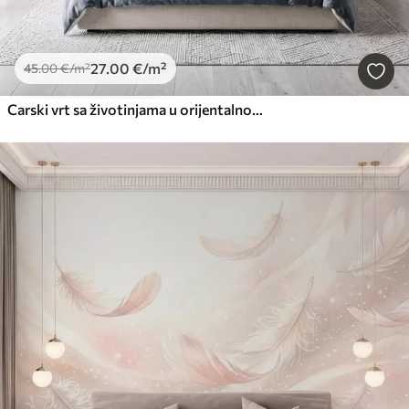
27
.00
€
/m²
45
.00
€
/m²
Carski vrt sa životinjama u orijentalnom stilu - majmunom, leopardom, tigrom, paunom i čapljom