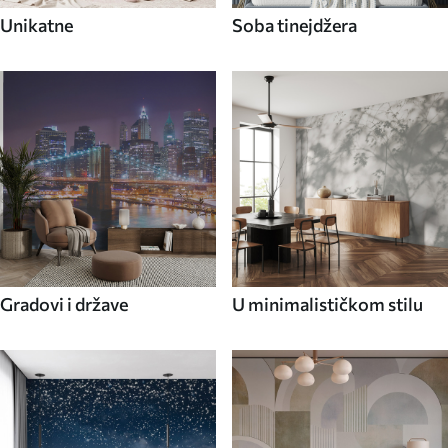
Unikatne
Soba tinejdžera
Gradovi i države
U minimalističkom stilu