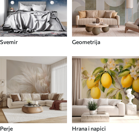
Svemir
Geometrija
Perje
Hrana i napici