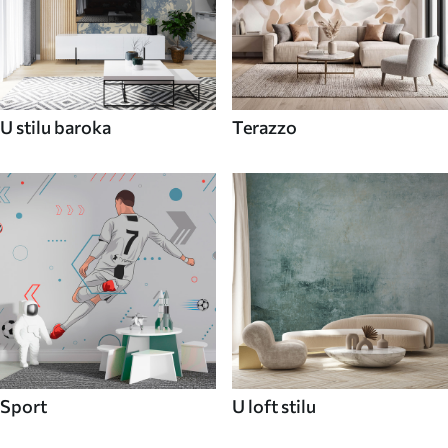
U stilu baroka
Terazzo
Sport
U loft stilu