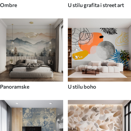
Ombre
U stilu grafita i street art
Panoramske
U stilu boho