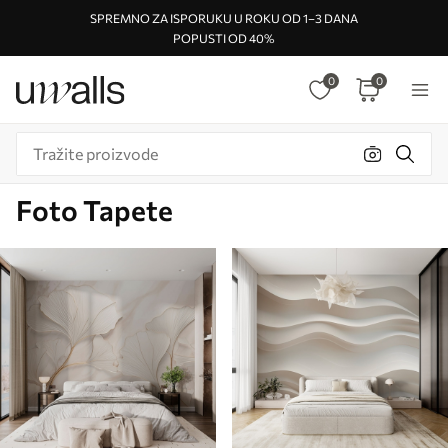
SPREMNO ZA ISPORUKU U ROKU OD 1–3 DANA
POPUSTI OD 40%
0
0
Foto Tapete