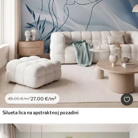
27
.00
€
/m²
45
.00
€
/m²
Silueta lica na apstraktnoj pozadini