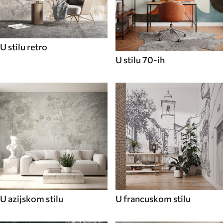
U stilu retro
U stilu 70-ih
U azijskom stilu
U francuskom stilu