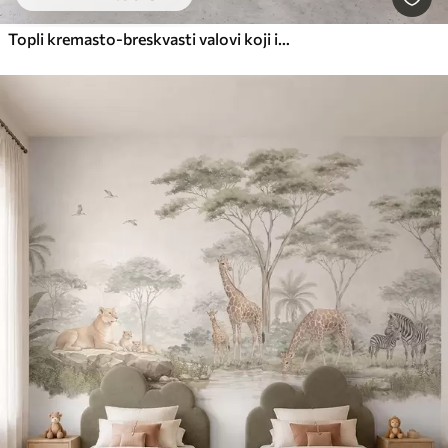
Topli kremasto-breskvasti valovi koji imitiraju teksturiranu žbuku, apstraktno