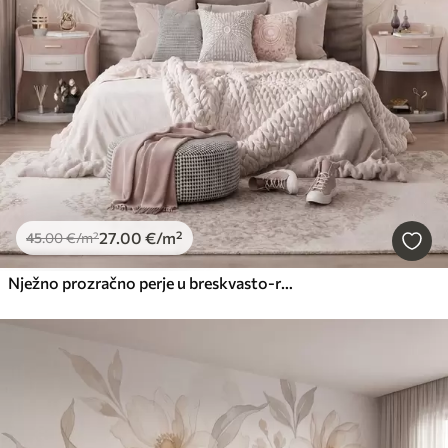
27
.00
€
/m²
45
.00
€
/m²
Nježno prozračno perje u breskvasto-ružičastoj izmaglici sa svjetlucavim efektom