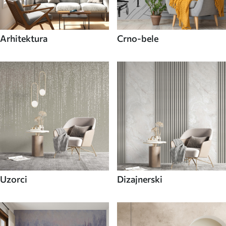
Arhitektura
Crno-bele
Uzorci
Dizajnerski