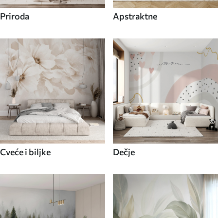
Priroda
Apstraktne
Cveće i biljke
Dečje