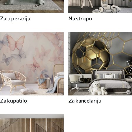
Za trpezariju
Na stropu
Za kupatilo
Za kancelariju