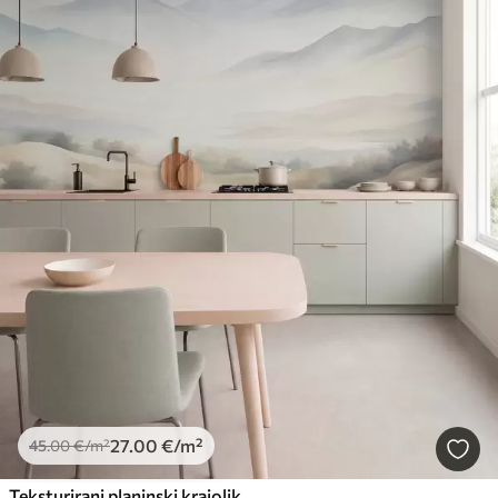
27
.00
€
/m²
45
.00
€
/m²
Teksturirani planinski krajolik