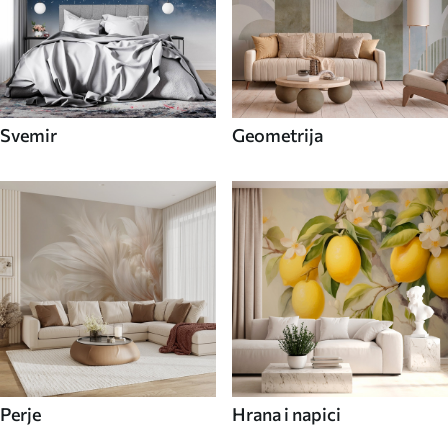
Svemir
Geometrija
Perje
Hrana i napici