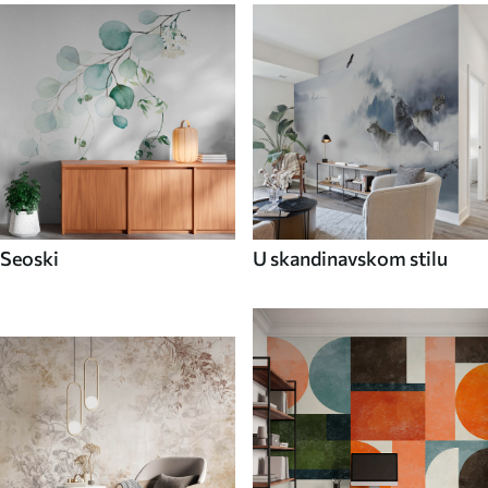
Seoski
U skandinavskom stilu