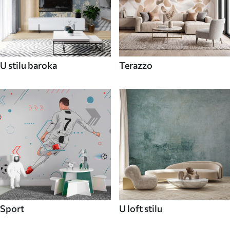
U stilu baroka
Terazzo
Sport
U loft stilu