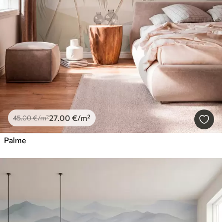
27
.00
€
/m²
45
.00
€
/m²
Palme