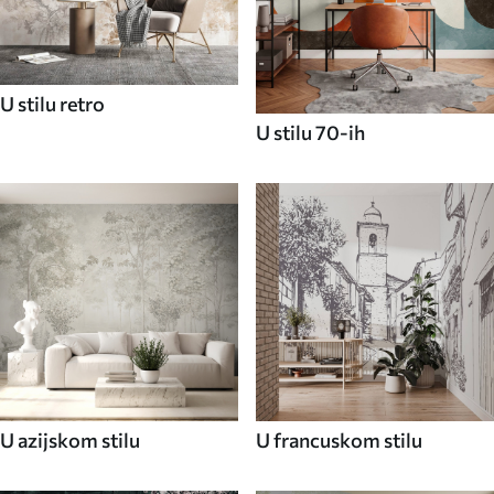
U stilu retro
U stilu 70-ih
U azijskom stilu
U francuskom stilu