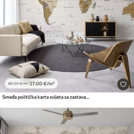
27
.00
€
/m²
45
.00
€
/m²
Smeđa politička karta svijeta sa zastavama na engleskom jeziku