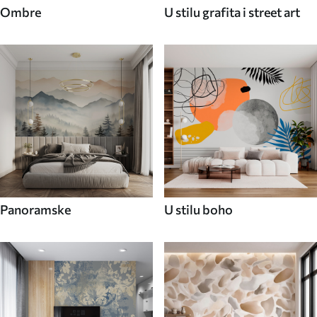
Ombre
U stilu grafita i street art
Panoramske
U stilu boho