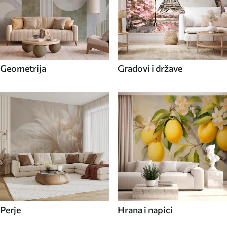
Geometrija
Gradovi i države
Perje
Hrana i napici