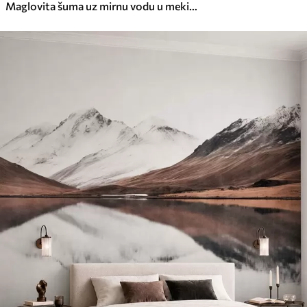
Maglovita šuma uz mirnu vodu u mekim prirodnim pastelnim tonovima