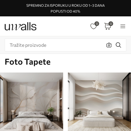
SPREMNO ZA ISPORUKU U ROKU OD 1–3 DANA
POPUSTI OD 40%
0
0
Foto Tapete