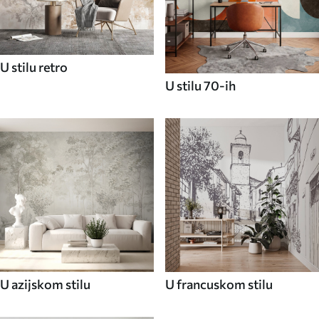
U stilu retro
U stilu 70-ih
U azijskom stilu
U francuskom stilu