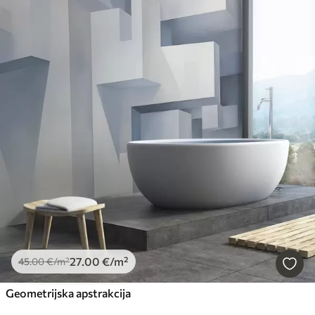
27
.00
€
/m²
45
.00
€
/m²
Geometrijska apstrakcija