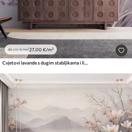
27
.00
€
/m²
45
.00
€
/m²
Cvjetovi lavande s dugim stabljikama i listovima, umjetnost mekih pastelnih tekstura