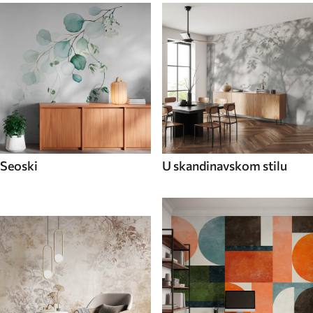
Seoski
U skandinavskom stilu