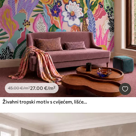
27
.00
€
/m²
45
.00
€
/m²
Živahni tropski motiv s cvijećem, lišćem i šarenim voćem