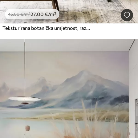
27
.00
€
/m²
45
.00
€
/m²
Teksturirana botanička umjetnost, razne biljke i lišće u nijansama smeđe i bež