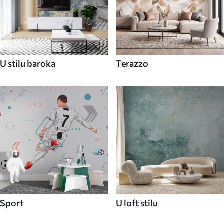
U stilu baroka
Terazzo
Sport
U loft stilu