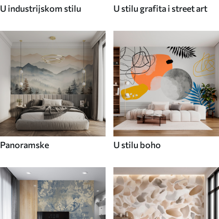
U industrijskom stilu
U stilu grafita i street art
Panoramske
U stilu boho