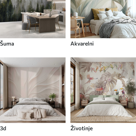
Šuma
Akvarelni
3d
Životinje