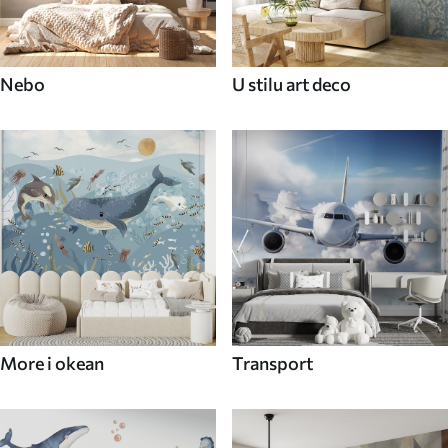
Nebo
U stilu art deco
More i okean
Transport