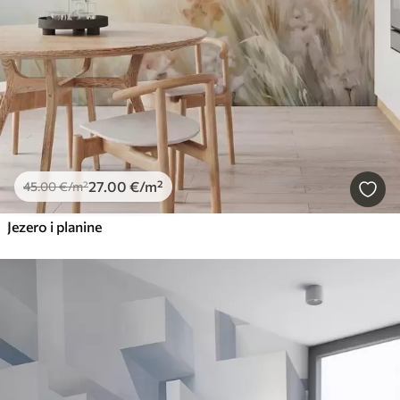
27
.00
€
/m²
45
.00
€
/m²
Jezero i planine