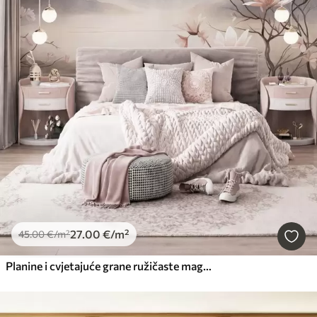
27
.00
€
/m²
45
.00
€
/m²
Planine i cvjetajuće grane ružičaste magnolije, teksturirani krajolik