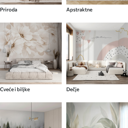
Priroda
Apstraktne
Cveće i biljke
Dečje