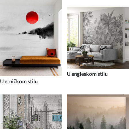
U engleskom stilu
U etničkom stilu