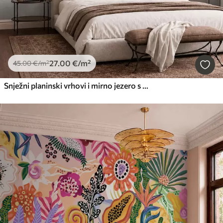
27
.00
€
/m²
45
.00
€
/m²
Snježni planinski vrhovi i mirno jezero s odrazom poput zrcala