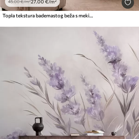
27
.00
€
/m²
45
.00
€
/m²
Topla tekstura bademastog beža s mekim prirodnim tonalnim prijelazima