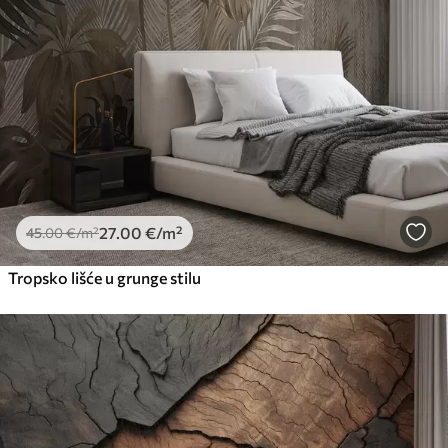
Premium vinil
66
.67
40
.00
€
/m²
Peel and Stick
81
.67
49
.00
€
/m²
27
.00
€
/m²
45
.00
€
/m²
Tropsko lišće u grunge stilu