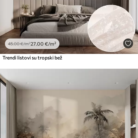
27
.00
€
/m²
45
.00
€
/m²
Trendi listovi su tropski bež