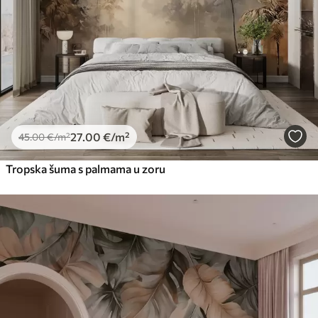
27
.00
€
/m²
45
.00
€
/m²
Tropska šuma s palmama u zoru