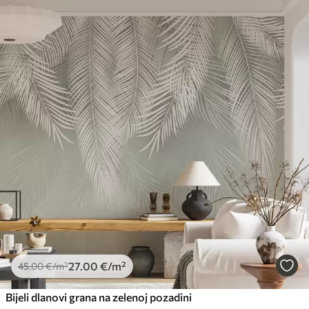
27
.00
€
/m²
45
.00
€
/m²
Bijeli dlanovi grana na zelenoj pozadini