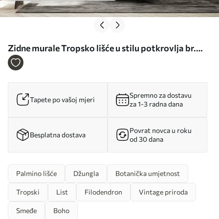
Zidne murale Tropsko lišće u stilu potkrovlja br.
u95674
Spremno za dostavu
Tapete po vašoj mjeri
za 1-3 radna dana
Povrat novca u roku
Besplatna dostava
od 30 dana
Palmino lišće
Džungla
Botanička umjetnost
Tropski
List
Filodendron
Vintage priroda
Smeđe
Boho