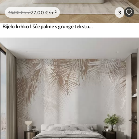
27
.00
€
/m²
3
45
.00
€
/m²
Bijelo krhko lišće palme s grunge teksturom