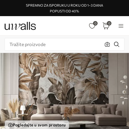
SPREMNO ZA ISPORUKU U ROKU OD 1–3 DANA
POPUSTI OD 40%
0
0
Pogledajte u svom prostoru