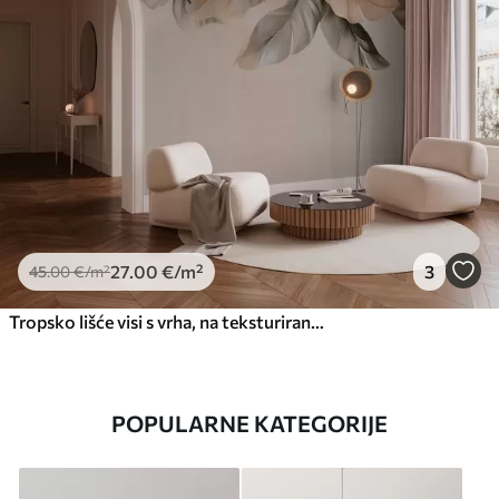
27
.00
€
/m²
3
45
.00
€
/m²
Tropsko lišće visi s vrha, na teksturiranoj pozadini
POPULARNE KATEGORIJE