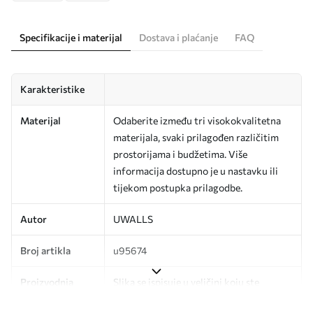
Specifikacije i materijal
Dostava i plaćanje
FAQ
Karakteristike
Materijal
Odaberite između tri visokokvalitetna
materijala, svaki prilagođen različitim
prostorijama i budžetima. Više
informacija dostupno je u nastavku ili
tijekom postupka prilagodbe.
Autor
UWALLS
Broj artikla
u95674
Proizvodnja
Slika se ispisuje u veličini koju ste
odredili, izrezana na identične trake