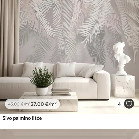
27
.00
€
/m²
4
45
.00
€
/m²
Sivo palmino lišće