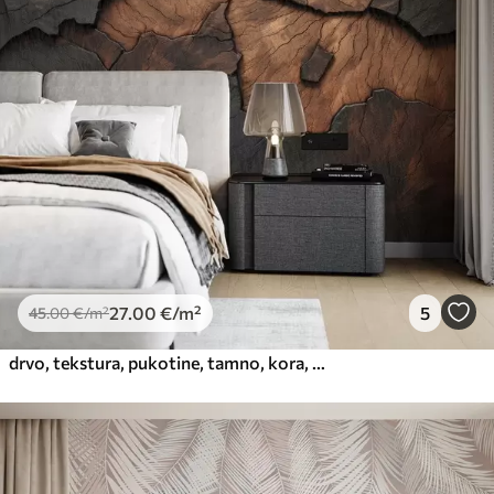
27
.00
€
/m²
5
45
.00
€
/m²
drvo, tekstura, pukotine, tamno, kora, površina