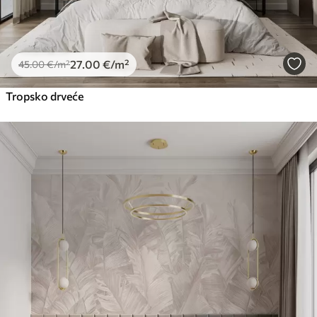
27
.00
€
/m²
45
.00
€
/m²
Tropsko drveće