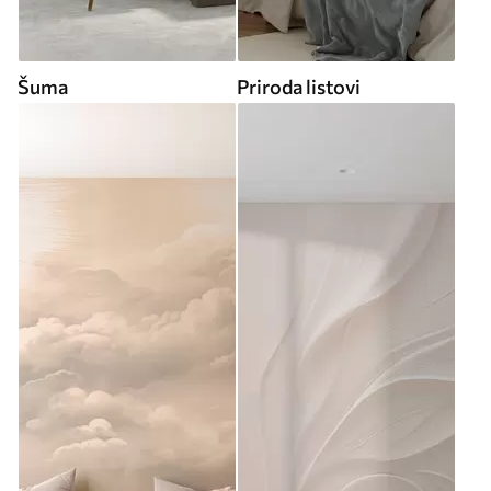
Šuma
Priroda listovi