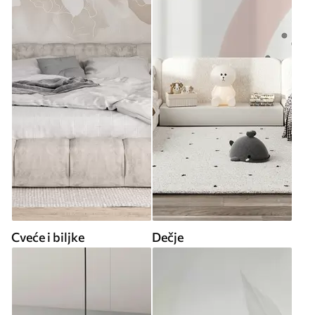
Cveće i biljke
Dečje