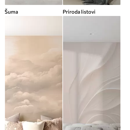
Šuma
Priroda listovi