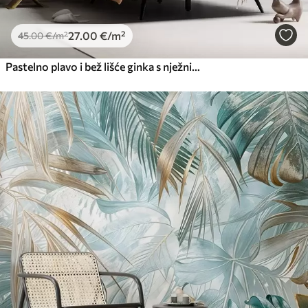
27
.00
€
/m²
45
.00
€
/m²
Pastelno plavo i bež lišće ginka s nježnim laticama koje lebde u zraku na teksturalnoj pozadini