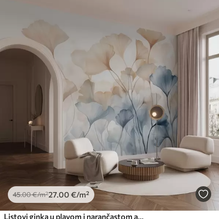
27
.00
€
/m²
45
.00
€
/m²
Listovi ginka u plavom i narančastom akvarelu, prozirne latice, nježne stabljike, nježna paleta boja