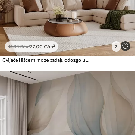
27
.00
€
/m²
2
45
.00
€
/m²
Cvijeće i lišće mimoze padaju odozgo u akvarelnom stilu