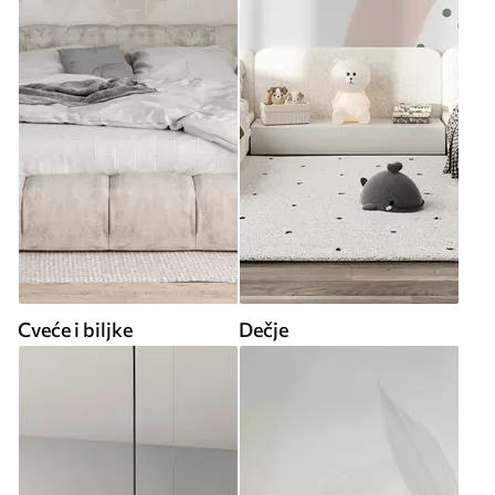
Cveće i biljke
Dečje