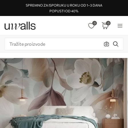
SPREMNO ZA ISPORUKU U ROKU OD 1–3 DANA
POPUSTI OD 40%
0
0