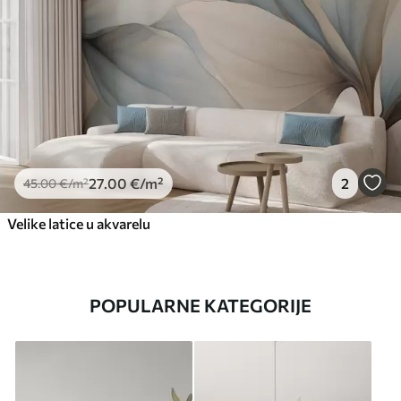
27
.00
€
/m²
2
45
.00
€
/m²
Velike latice u akvarelu
POPULARNE KATEGORIJE