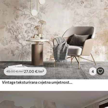
27
.00
€
/m²
4
45
.00
€
/m²
Vintage teksturirana cvjetna umjetnost s ilustracijama nježnog vrtnog cvijeća i lišća u stilu crtanja, mekim pastelnim bež i sepia tonovima