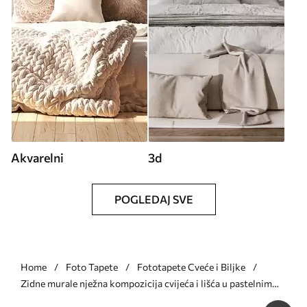
Akvarelni
3d
POGLEDAJ SVE
Home
Foto Tapete
Fototapete Cveće i Biljke
Zidne murale nježna kompozicija cvijeća i lišća u pastelnim
nijansama br. w05240