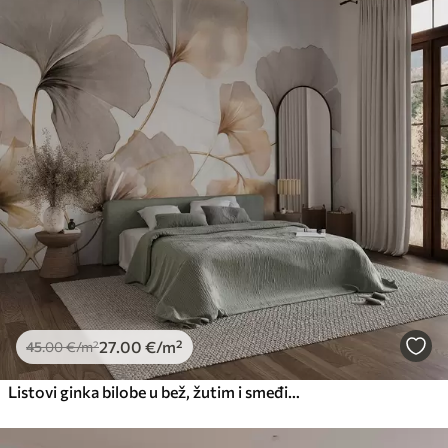
27
.00
€
/m²
45
.00
€
/m²
Listovi ginka bilobe u bež, žutim i smeđim tonovima, nježni teksturirani akvarelni efekt, svijetla pozadina