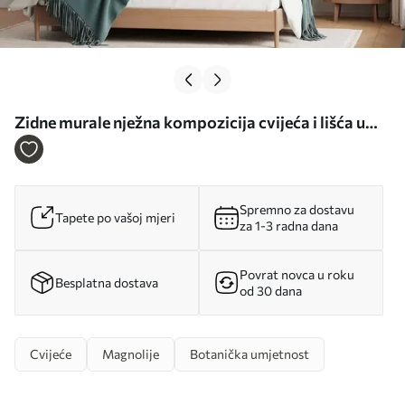
Zidne murale nježna kompozicija cvijeća i lišća u
pastelnim nijansama br. w05240
Spremno za dostavu
Tapete po vašoj mjeri
za 1-3 radna dana
Povrat novca u roku
Besplatna dostava
od 30 dana
Cvijeće
Magnolije
Botanička umjetnost