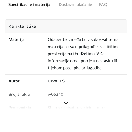
Specifikacije i materijal
Dostava i plaćanje
FAQ
Karakteristike
Materijal
Odaberite između tri visokokvalitetna
materijala, svaki prilagođen različitim
prostorijama i budžetima. Više
informacija dostupno je u nastavku ili
tijekom postupka prilagodbe.
Autor
UWALLS
Broj artikla
w05240
Proizvodnja
Slika se ispisuje u veličini koju ste
odredili, izrezana na identične trake
širine do 50 cm.