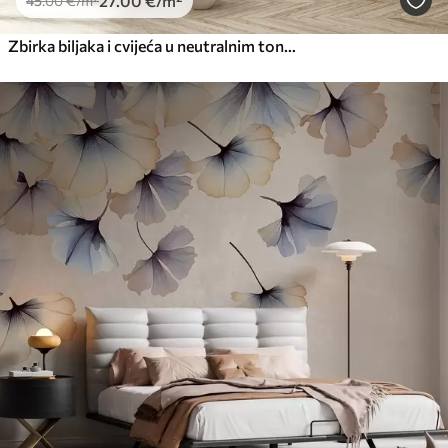
27
.00
€
/m²
45
.00
€
/m²
Zbirka biljaka i cvijeća u neutralnim tonovima na pozadini apstraktnog luka u nježnim bež i smeđim nijansama