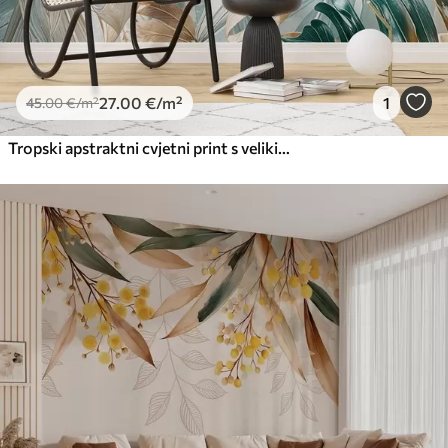
27
.00
€
/m²
1
45
.00
€
/m²
Tropski apstraktni cvjetni print s velikim palminim lišćem u nijansama plave i bež boje stvara raskošnu atmosferu