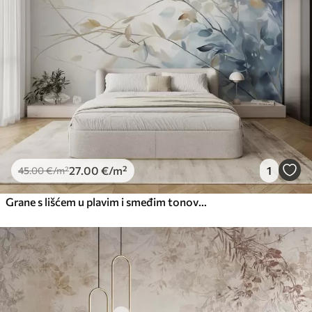
27
.00
€
/m²
1
45
.00
€
/m²
Grane s lišćem u plavim i smeđim tonovima, svijetla pozadina, mekana i nježna, stil akvarela