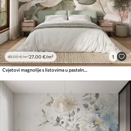
Premium vinil
66
.67
40
.00
€
/m²
Peel and Stick
81
.67
49
.00
€
/m²
27
.00
€
/m²
1
45
.00
€
/m²
Cvjetovi magnolije s listovima u pastelnim bojama, bijelim, ružičastim i zelenim, mekim, nježnim, akvarel stilom