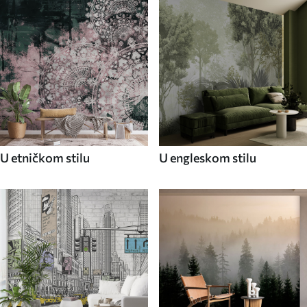
U etničkom stilu
U engleskom stilu