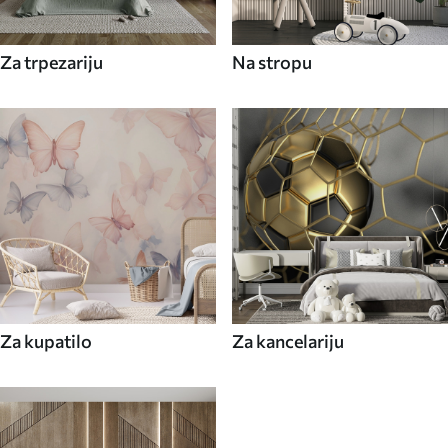
Za trpezariju
Na stropu
Za kupatilo
Za kancelariju