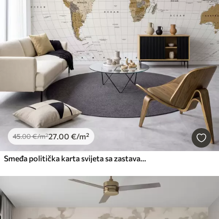
27
.00
€
/m²
45
.00
€
/m²
Smeđa politička karta svijeta sa zastavama na engleskom jeziku