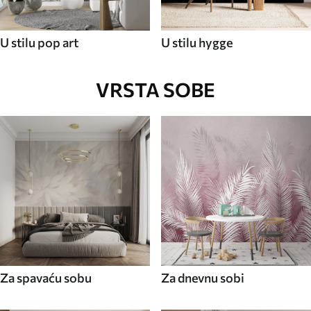
U stilu pop art
U stilu hygge
VRSTA SOBE
Za spavaću sobu
Za dnevnu sobi