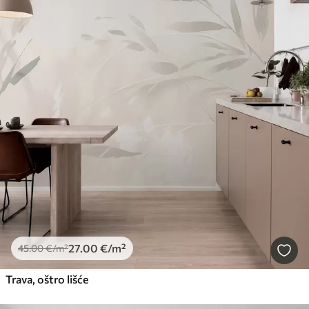
27
.00
€
/m²
45
.00
€
/m²
Trava, oštro lišće