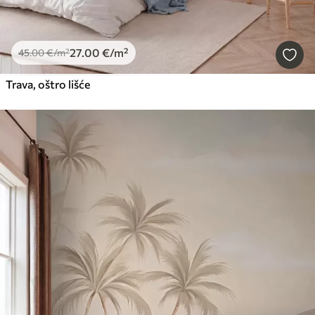
27
.00
€
/m²
45
.00
€
/m²
Trava, oštro lišće