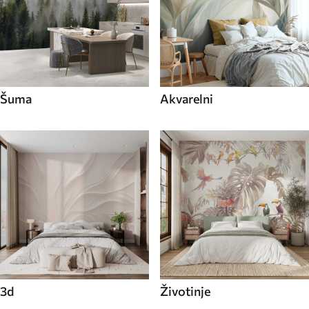
Šuma
Akvarelni
3d
Životinje