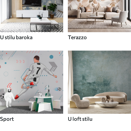
U stilu baroka
Terazzo
Sport
U loft stilu