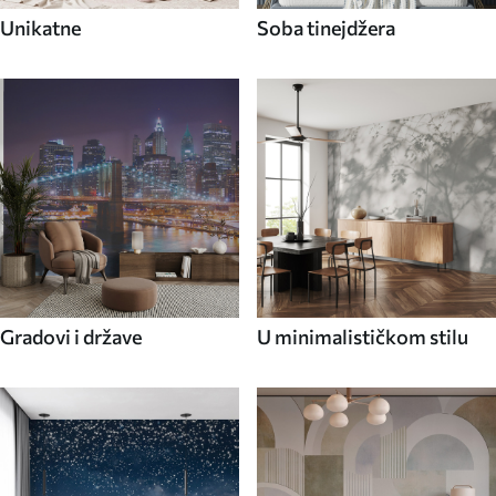
Unikatne
Soba tinejdžera
Gradovi i države
U minimalističkom stilu