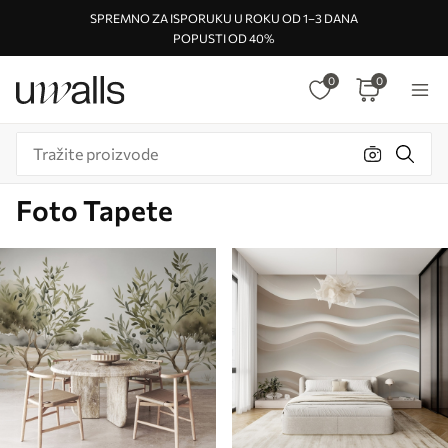
SPREMNO ZA ISPORUKU U ROKU OD 1–3 DANA
POPUSTI OD 40%
0
0
Foto Tapete