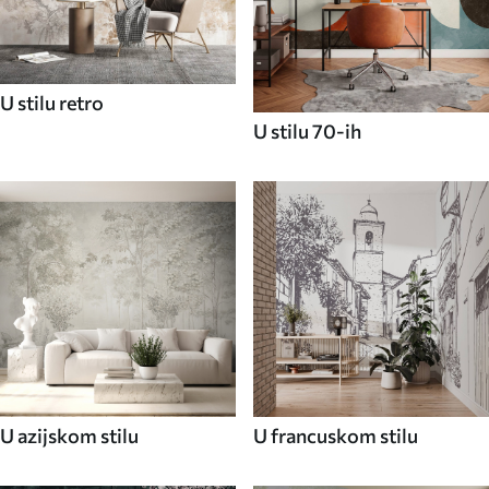
U stilu retro
U stilu 70-ih
U azijskom stilu
U francuskom stilu