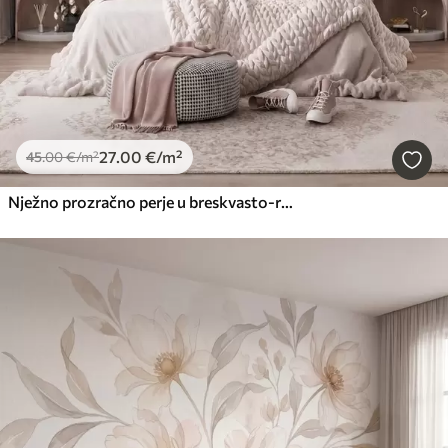
27
.00
€
/m²
45
.00
€
/m²
Nježno prozračno perje u breskvasto-ružičastoj izmaglici sa svjetlucavim efektom