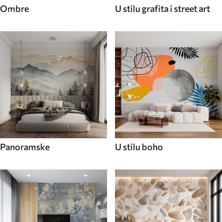
Ombre
U stilu grafita i street art
Panoramske
U stilu boho