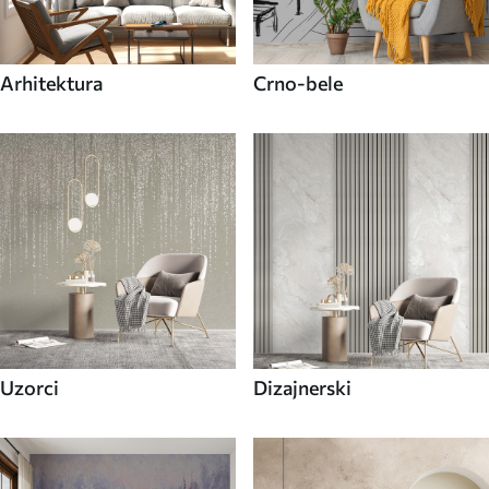
Arhitektura
Crno-bele
Uzorci
Dizajnerski