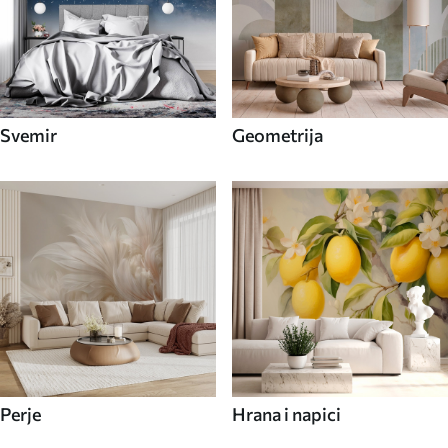
Svemir
Geometrija
Perje
Hrana i napici