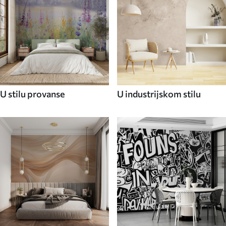
U stilu provanse
U industrijskom stilu