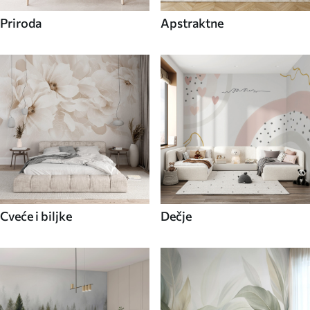
Priroda
Apstraktne
Cveće i biljke
Dečje