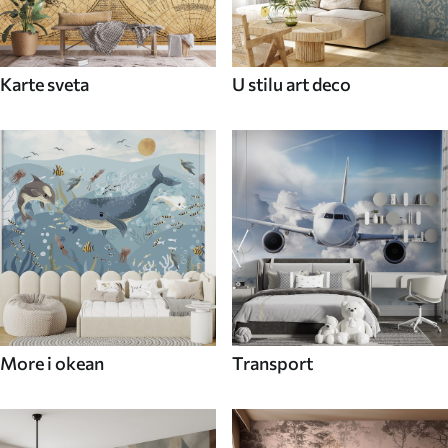
Karte sveta
U stilu art deco
More i okean
Transport