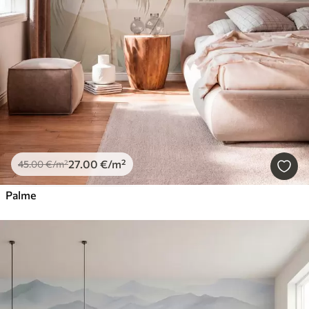
27
.00
€
/m²
45
.00
€
/m²
Palme