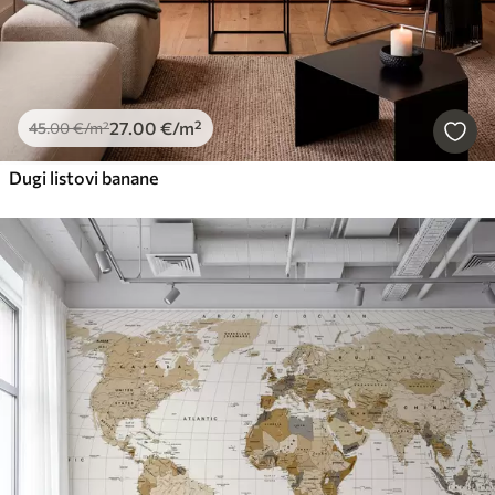
27
.00
€
/m²
45
.00
€
/m²
Dugi listovi banane