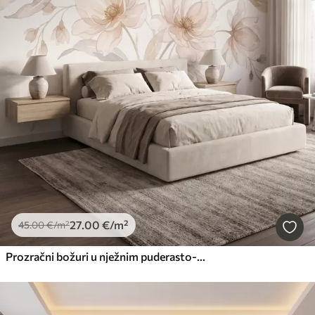
27
.00
€
/m²
45
.00
€
/m²
Prozračni božuri u nježnim puderasto-bež tonovima