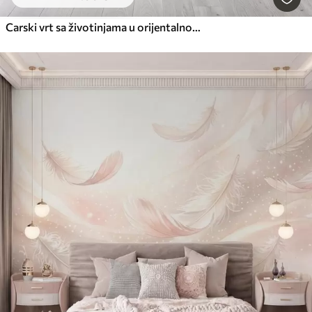
Carski vrt sa životinjama u orijentalnom stilu - majmunom, leopardom, tigrom, paunom i čapljom