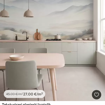
27
.00
€
/m²
45
.00
€
/m²
Teksturirani planinski krajolik