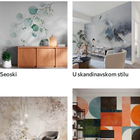
Seoski
U skandinavskom stilu