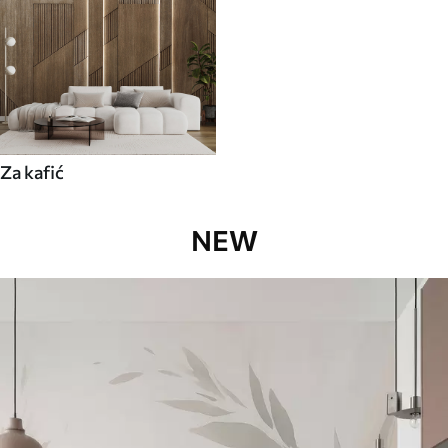
Za kafić
NEW