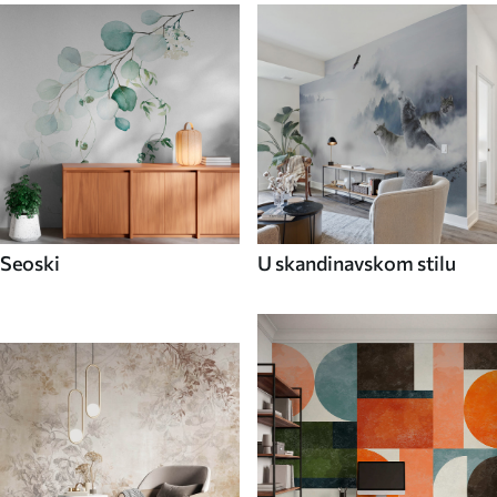
Seoski
U skandinavskom stilu