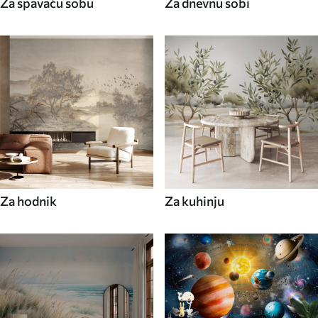
Za spavaću sobu
Za dnevnu sobi
Za hodnik
Za kuhinju