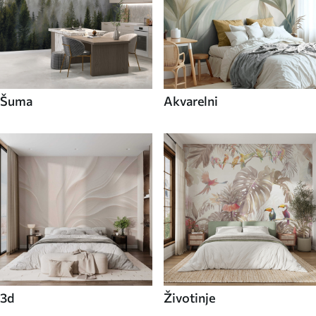
Šuma
Akvarelni
3d
Životinje