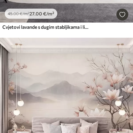
27
.00
€
/m²
45
.00
€
/m²
Cvjetovi lavande s dugim stabljikama i listovima, umjetnost mekih pastelnih tekstura