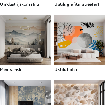
U industrijskom stilu
U stilu grafita i street art
Panoramske
U stilu boho