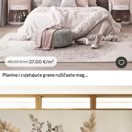
27
.00
€
/m²
45
.00
€
/m²
Planine i cvjetajuće grane ružičaste magnolije, teksturirani krajolik