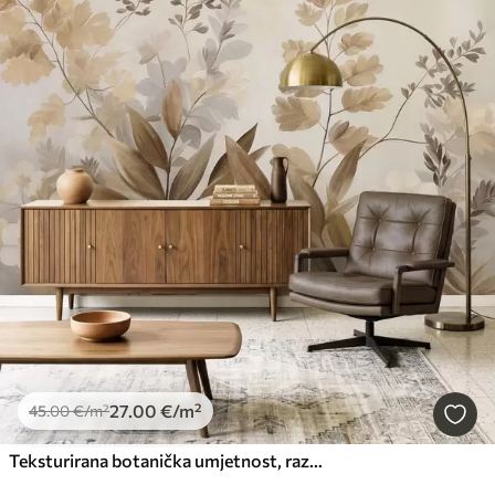
27
.00
€
/m²
45
.00
€
/m²
Teksturirana botanička umjetnost, razne biljke i lišće u nijansama smeđe i bež