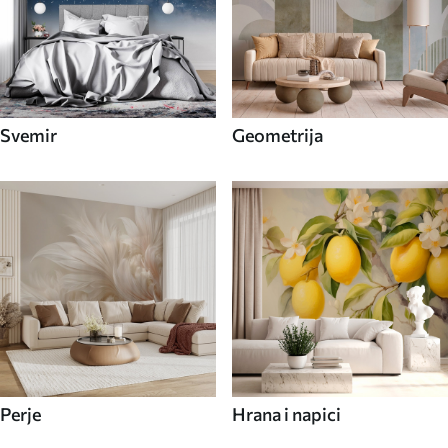
Svemir
Geometrija
Perje
Hrana i napici