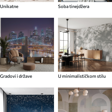
Unikatne
Soba tinejdžera
Gradovi i države
U minimalističkom stilu