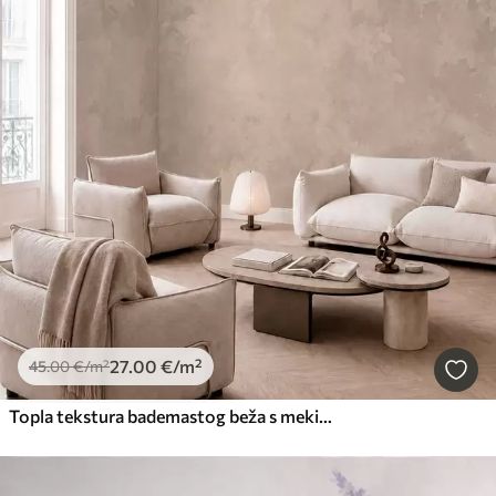
27
.00
€
/m²
45
.00
€
/m²
Topla tekstura bademastog beža s mekim prirodnim tonalnim prijelazima