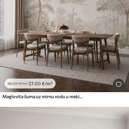
27
.00
€
/m²
45
.00
€
/m²
Maglovita šuma uz mirnu vodu u mekim prirodnim pastelnim tonovima