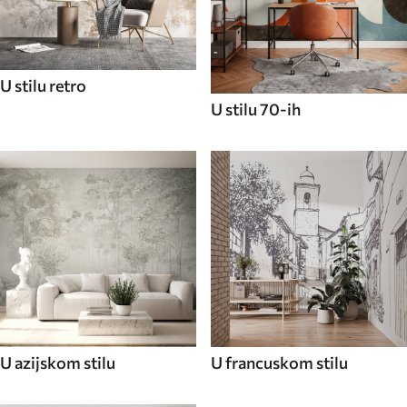
U stilu retro
U stilu 70-ih
U azijskom stilu
U francuskom stilu