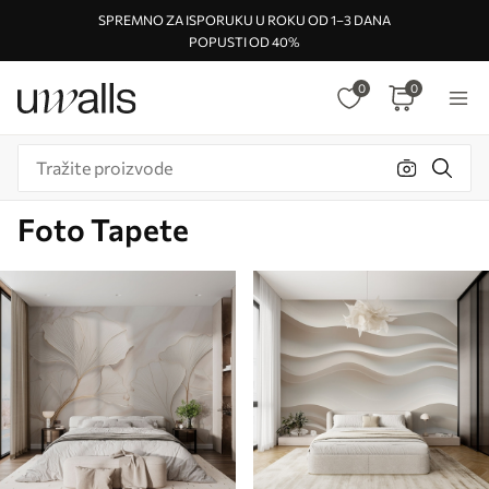
SPREMNO ZA ISPORUKU U ROKU OD 1–3 DANA
POPUSTI OD 40%
0
0
Foto Tapete