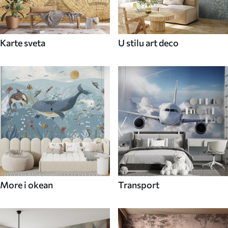
Karte sveta
U stilu art deco
More i okean
Transport