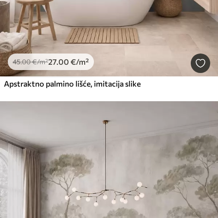
27
.00
€
/m²
45
.00
€
/m²
Apstraktno palmino lišće, imitacija slike