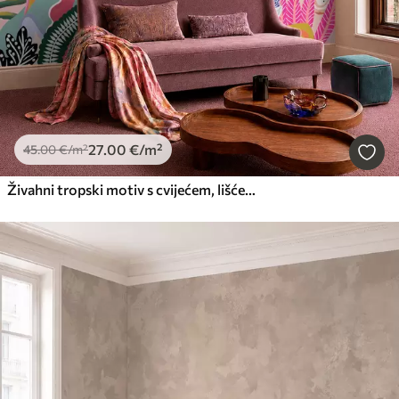
27
.00
€
/m²
45
.00
€
/m²
Živahni tropski motiv s cvijećem, lišćem i šarenim voćem