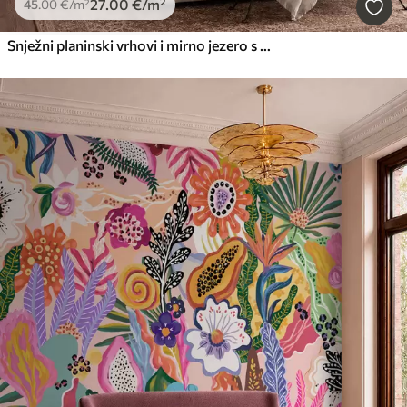
27
.00
€
/m²
45
.00
€
/m²
Snježni planinski vrhovi i mirno jezero s odrazom poput zrcala