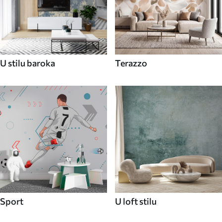
U stilu baroka
Terazzo
Sport
U loft stilu