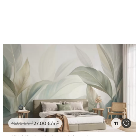
I
27
.00
€
/m²
11
45
.00
€
/m²