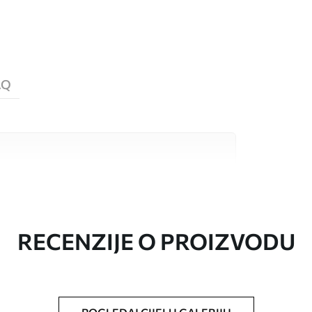
AQ
valitetna materijala, svaki prilagođen
džetima. Više informacija dostupno je u
ka prilagodbe.
RECENZIJE O PROIZVODU