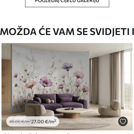
POGLEDAJ CIJELU GALERIJU
oju ste odredili, izrezana na identične trake
i/ili ljepilo za tapete.
MOŽDA ĆE VAM SE SVIDJETI 
iti mekom spužvom. Lakirane tapete mogu se
emium
67
34
.00
€
/m²
27
.00
€
/m²
l and Stick
45
.00
€
/m²
67
49
.00
€
/m²