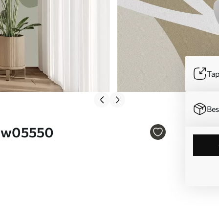
Tap
Bes
r. w05550