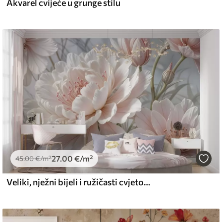
Akvarel cvijeće u grunge stilu
27
.00
€
/m²
45
.00
€
/m²
Veliki, nježni bijeli i ružičasti cvjetovi božura s mekim, pahuljastim laticama na zamućenoj sivoj pozadini