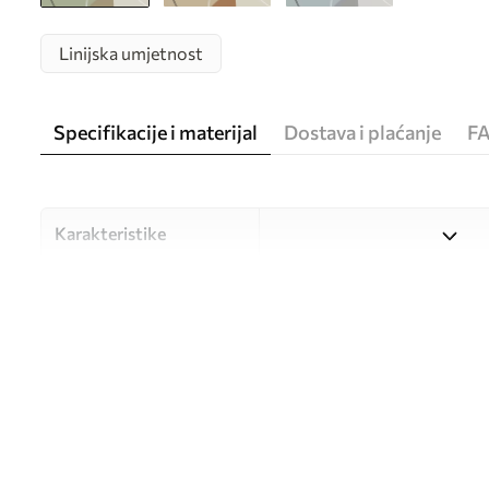
Linijska umjetnost
Specifikacije i materijal
Dostava i plaćanje
F
Karakteristike
Materijal
Odaberite između tri visokok
različitim prostorijama i bu
nastavku ili tijekom postup
Autor
UWALLS
Broj artikla
w05550