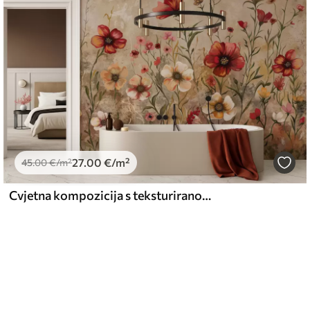
27
.00
€
/m²
45
.00
€
/m²
Cvjetna kompozicija s teksturiranom pozadinom u toplim tonovima