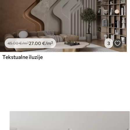
27
.00
€
/m²
3
45
.00
€
/m²
Tekstualne iluzije