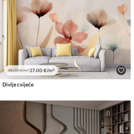
27
.00
€
/m²
45
.00
€
/m²
Divlje cvijeće