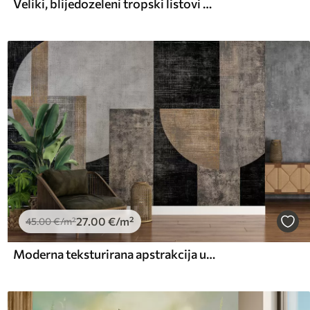
Veliki, blijedozeleni tropski listovi s mekim, pastelnim bojama, teksturirana umjetnost
27
.00
€
/m²
45
.00
€
/m²
Moderna teksturirana apstrakcija u crnoj i narančastoj boji