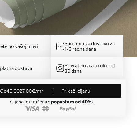
Spremno za dostavu za
ete po vašoj mjeri
1-3 radna dana
Povrat novca u roku od
platna dostava
30 dana
od
45
.00
27
.00
€
/m²
Prikaži cijenu
Cijena je izražena s
popustom od 40%
.