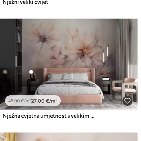
Nježni veliki cvijet
27
.00
€
/m²
45
.00
€
/m²
Nježna cvjetna umjetnost s velikim cvjetovima pastelnih boja s prozirnim laticama, mekim stabljikama i nježnom difuznom pozadinom