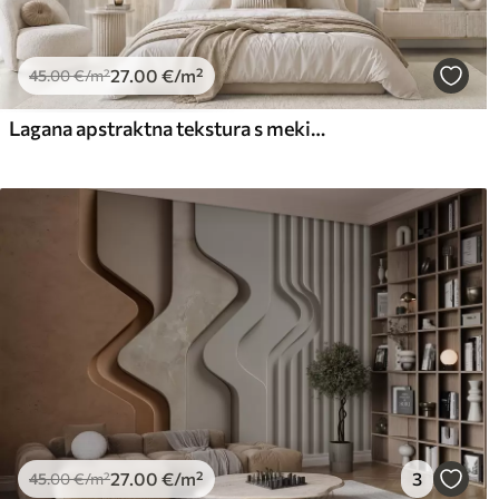
27
.00
€
/m²
45
.00
€
/m²
Lagana apstraktna tekstura s mekim vertikalnim prijelazima u kremastim nijansama
27
.00
€
/m²
3
45
.00
€
/m²