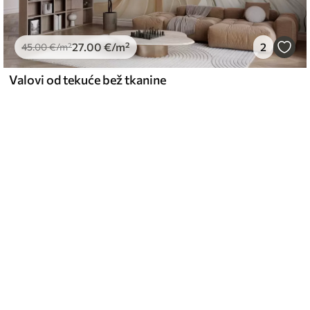
27
.00
€
/m²
2
45
.00
€
/m²
Valovi od tekuće bež tkanine