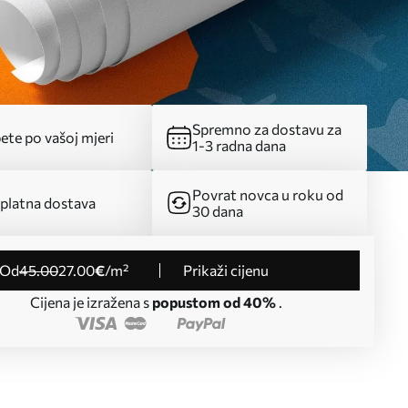
Spremno za dostavu za
ete po vašoj mjeri
1-3 radna dana
Povrat novca u roku od
platna dostava
30 dana
od
45
.00
27
.00
€
/m²
Prikaži cijenu
Cijena je izražena s
popustom od 40%
.