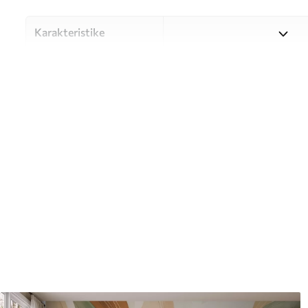
Karakteristike
Materijal
Odaberite između tri visokok
različitim prostorijama i bu
nastavku ili tijekom postup
Autor
UWALLS
Broj artikla
w05564
Proizvodnja
Slika se ispisuje u veličini k
širine do 50 cm.
Dodatno
Možete dodati premaz od laka 
Čišćenje
Tapete se mogu nježno čist
čistiti vodom.