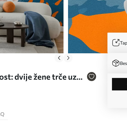
Tap
Bes
t: dvije žene trče uz
AQ