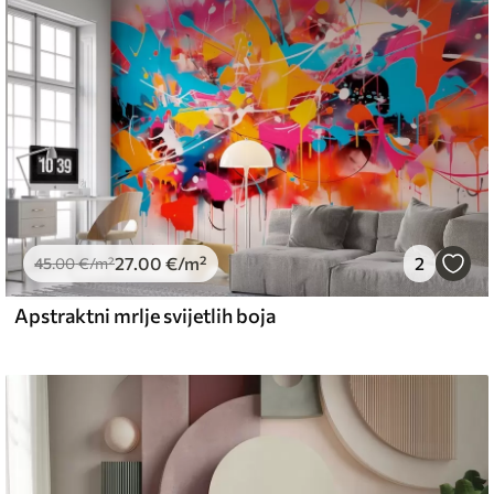
emium
67
34
.00
€
/m²
27
.00
€
/m²
2
l and Stick
45
.00
€
/m²
67
49
.00
€
/m²
Apstraktni mrlje svijetlih boja