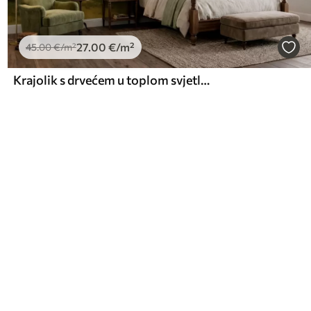
27
.00
€
/m²
45
.00
€
/m²
Krajolik s drvećem u toplom svjetlu zalaska sunca