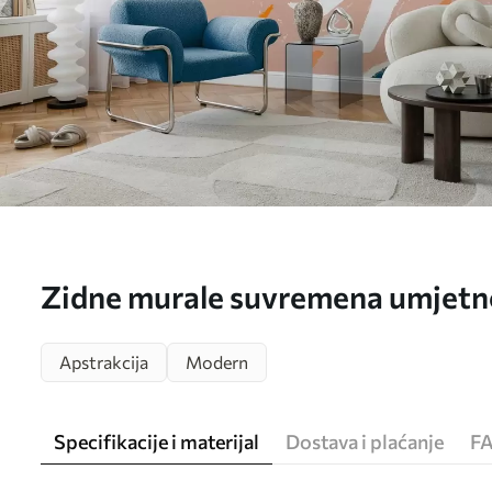
Zidne murale suvremena umjetnos
obalu br. w05564
Apstrakcija
Modern
Specifikacije i materijal
Dostava i plaćanje
F