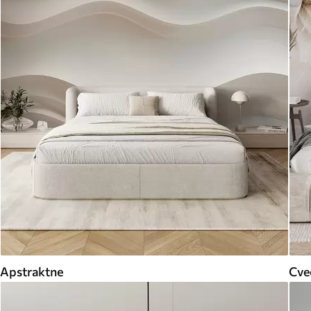
Apstraktne
Cveć