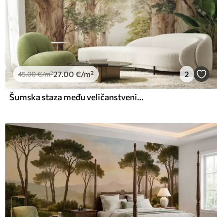
27
.00
€
/m²
2
45
.00
€
/m²
Šumska staza među veličanstvenim drvećem u stilu akvarela