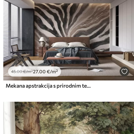
27
.00
€
/m²
45
.00
€
/m²
Mekana apstrakcija s prirodnim teksturama u neutralnim tonovima