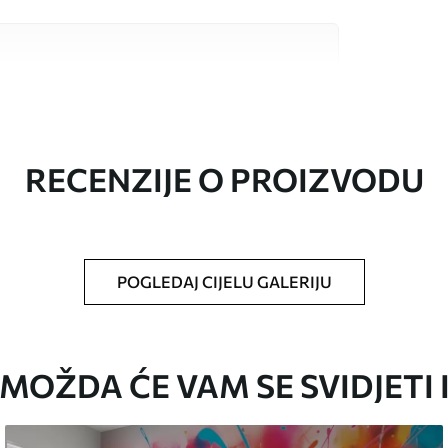
valitetna materijala, svaki prilagođen
džetima. Više informacija dostupno je u
ka prilagodbe.
RECENZIJE O PROIZVODU
POGLEDAJ CIJELU GALERIJU
oju ste odredili, izrezana na identične trake
i/ili ljepilo za tapete.
MOŽDA ĆE VAM SE SVIDJETI 
iti mekom spužvom. Lakirane tapete mogu se