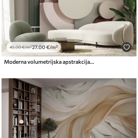
27
.00
€
/m²
45
.00
€
/m²
Moderna volumetrijska apstrakcija u mekim nijansama