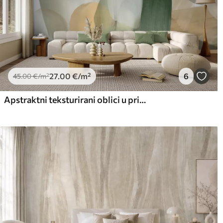
27
.00
€
/m²
6
45
.00
€
/m²
Apstraktni teksturirani oblici u prigušenim zelenim i bež bojama, s mekim rubovima i preklapajućim slojevima