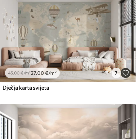
27
.00
€
/m²
7
45
.00
€
/m²
Dječja karta svijeta