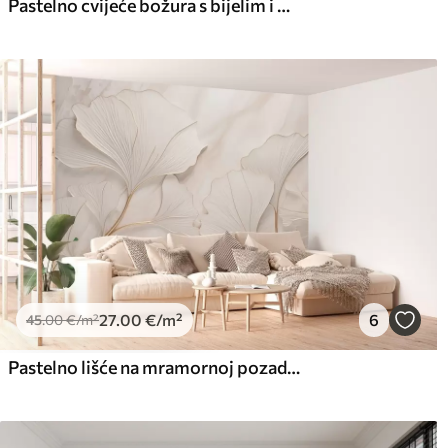
Pastelno cvijeće božura s bijelim i bež delikatnim laticama i bijelim linijama na svijetlo bež pozadini
27
.00
€
/m²
6
45
.00
€
/m²
Pastelno lišće na mramornoj pozadini u bež tonovima