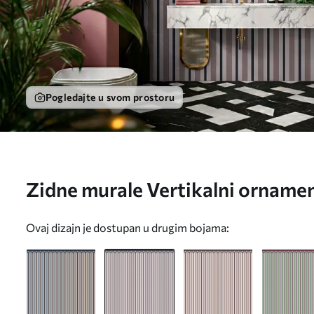
Pogledajte u svom prostoru
Zidne murale Vertikalni ornament
sivim nijansama br. w05610v1
Ovaj dizajn je dostupan u drugim bojama: