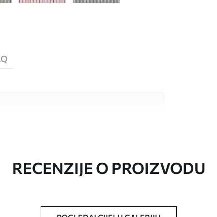
AQ
valitetna materijala, svaki prilagođen
džetima. Više informacija dostupno je u
ka prilagodbe.
RECENZIJE O PROIZVODU