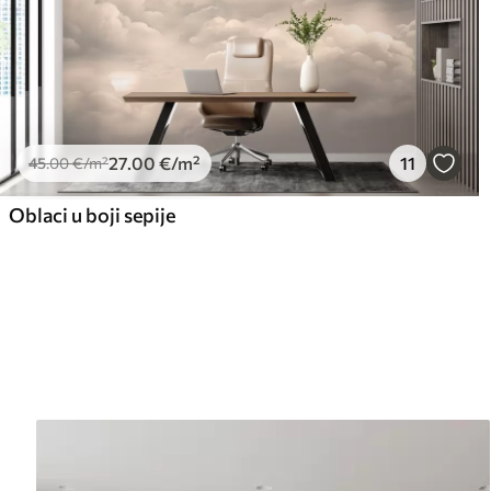
27
.00
€
/m²
11
45
.00
€
/m²
Oblaci u boji sepije