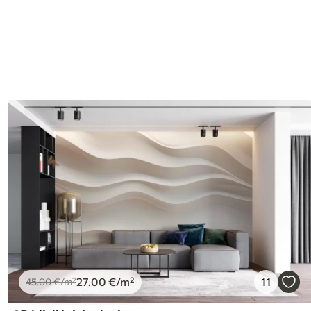
I
27
.00
€
/m²
11
45
.00
€
/m²