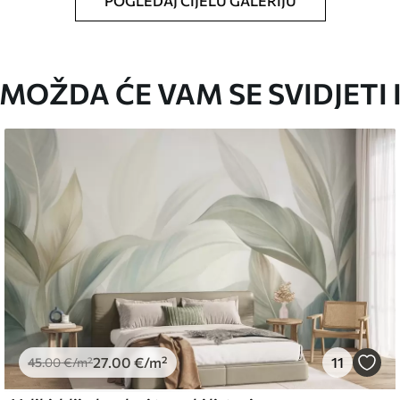
POGLEDAJ CIJELU GALERIJU
oju ste odredili, izrezana na identične trake
i/ili ljepilo za tapete.
MOŽDA ĆE VAM SE SVIDJETI 
iti mekom spužvom. Lakirane tapete mogu se
emium
67
34
.00
€
/m²
27
.00
€
/m²
11
l and Stick
45
.00
€
/m²
67
49
.00
€
/m²