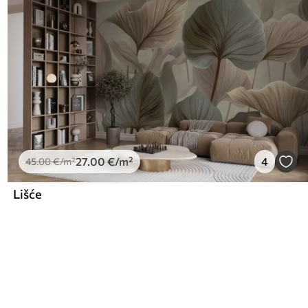
27
.00
€
/m²
4
45
.00
€
/m²
Lišće