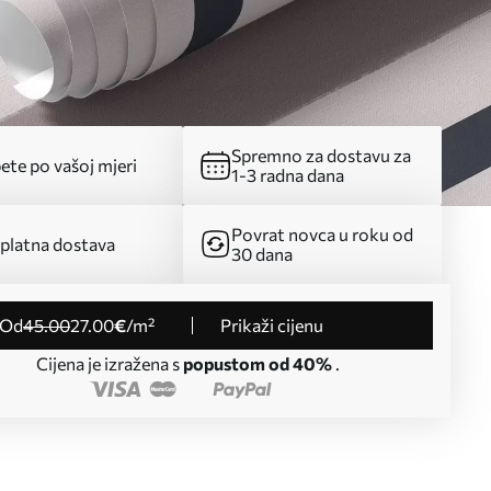
Spremno za dostavu za
ete po vašoj mjeri
1-3 radna dana
Povrat novca u roku od
platna dostava
30 dana
od
45
.00
27
.00
€
/m²
Prikaži cijenu
Cijena je izražena s
popustom od 40%
.