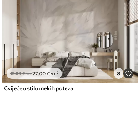
27
.00
€
/m²
8
45
.00
€
/m²
Cvijeće u stilu mekih poteza