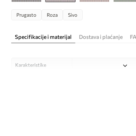
Prugasto
Roza
Sivo
Specifikacije i materijal
Dostava i plaćanje
F
Karakteristike
Materijal
Odaberite između tri visokok
različitim prostorijama i bu
nastavku ili tijekom postup
Autor
UWALLS
Broj artikla
w05610v1