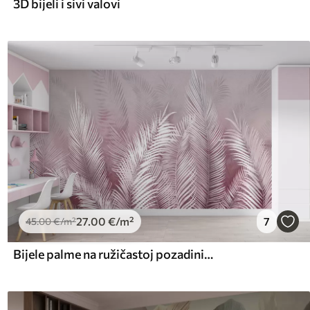
3D bijeli i sivi valovi
27
.00
€
/m²
7
45
.00
€
/m²
Bijele palme na ružičastoj pozadini. u ružičastim bojama