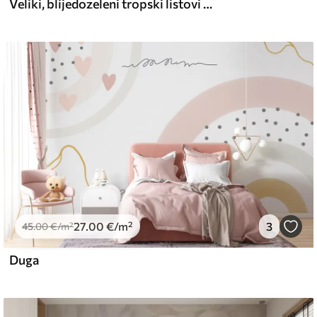
Veliki, blijedozeleni tropski listovi s mekim, pastelnim bojama, teksturirana umjetnost
27
.00
€
/m²
3
45
.00
€
/m²
Duga