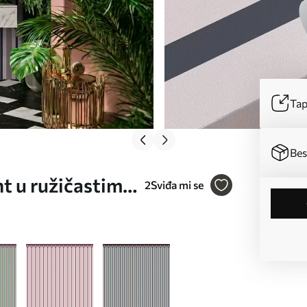
Tap
Bes
 u ružičastim i
2
Sviđa mi se