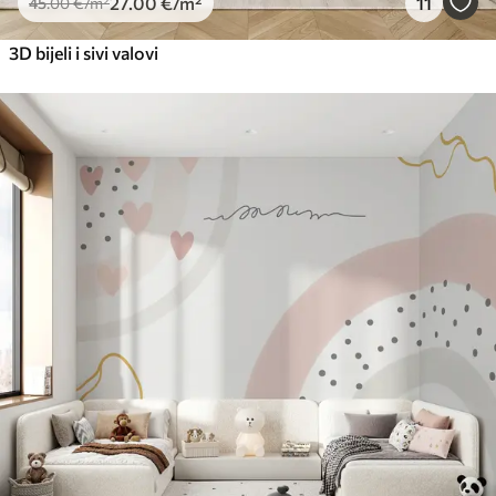
27
.00
€
/m²
11
45
.00
€
/m²
3D bijeli i sivi valovi