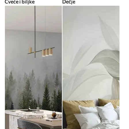
Cveće i biljke
Dečje