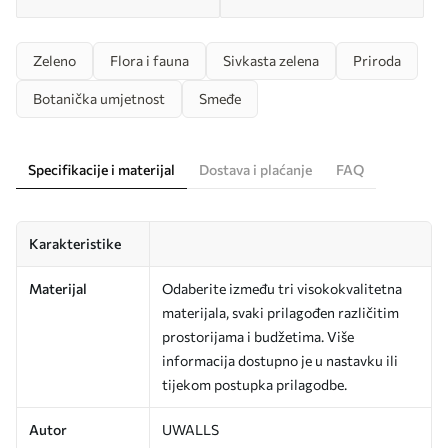
Zeleno
Flora i fauna
Sivkasta zelena
Priroda
Botanička umjetnost
Smeđe
Specifikacije i materijal
Dostava i plaćanje
FAQ
Karakteristike
Materijal
Odaberite između tri visokokvalitetna
materijala, svaki prilagođen različitim
prostorijama i budžetima. Više
informacija dostupno je u nastavku ili
tijekom postupka prilagodbe.
Autor
UWALLS