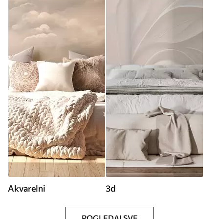
Akvarelni
3d
POGLEDAJ SVE