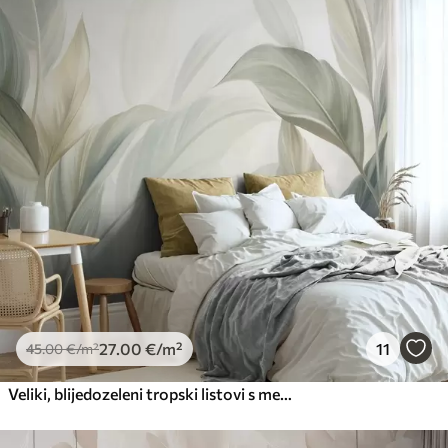
45
.00
27
.00
€
/m²
Premium
56
.67
34
.00
€
/m²
Premium vinil
66
.67
40
.00
€
/m²
Peel and Stick
81
.67
49
.00
€
/m²
27
.00
€
/m²
11
45
.00
€
/m²
Veliki, blijedozeleni tropski listovi s mekim, pastelnim bojama, teksturirana umjetnost