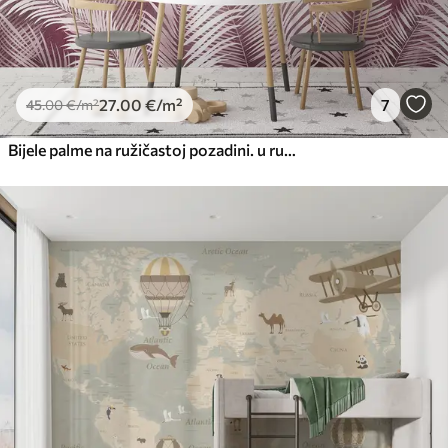
27
.00
€
/m²
7
45
.00
€
/m²
Bijele palme na ružičastoj pozadini. u ružičastim bojama