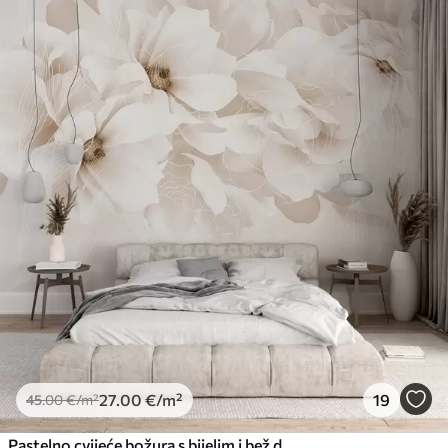
27
.00
€
/m²
19
45
.00
€
/m²
Pastelno cvijeće božura s bijelim i bež delikatnim laticama i bijelim linijama na svijetlo bež pozadini