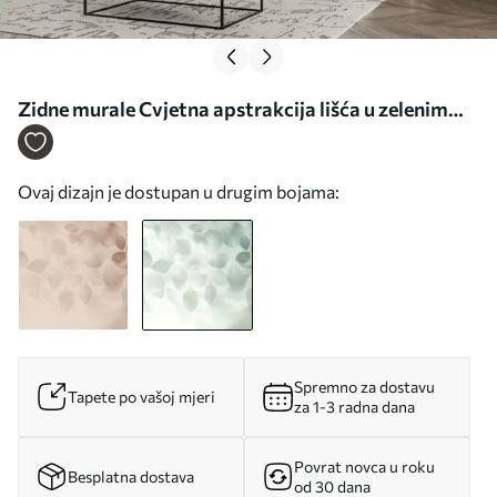
Zidne murale Cvjetna apstrakcija lišća u zelenim
tonovima br. w08492v1
Ovaj dizajn je dostupan u drugim bojama:
Spremno za dostavu
Tapete po vašoj mjeri
za 1-3 radna dana
Povrat novca u roku
Besplatna dostava
od 30 dana