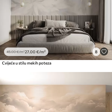
27
.00
€
/m²
8
45
.00
€
/m²
Cvijeće u stilu mekih poteza