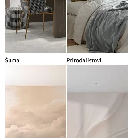
Šuma
Priroda listovi