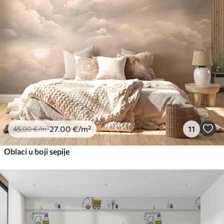
27
.00
€
/m²
11
45
.00
€
/m²
Oblaci u boji sepije