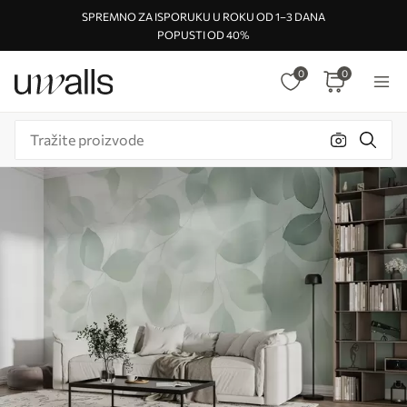
SPREMNO ZA ISPORUKU U ROKU OD 1–3 DANA
POPUSTI OD 40%
0
0