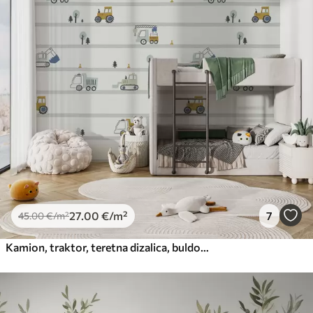
27
.00
€
/m²
7
45
.00
€
/m²
Kamion, traktor, teretna dizalica, buldožer, bager