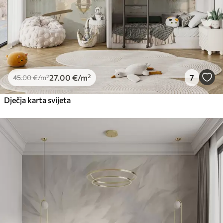
27
.00
€
/m²
7
45
.00
€
/m²
Dječja karta svijeta