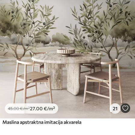
27
.00
€
/m²
21
45
.00
€
/m²
Maslina apstraktna imitacija akvarela