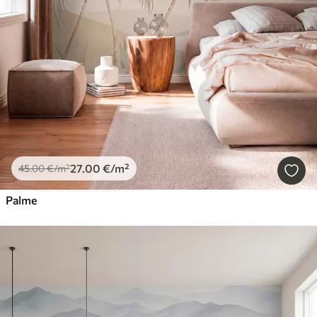
27
.00
€
/m²
45
.00
€
/m²
Palme