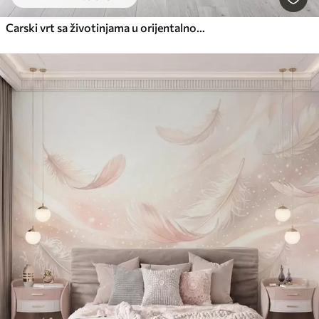
Carski vrt sa životinjama u orijentalnom stilu - majmunom, leopardom, tigrom, paunom i čapljom