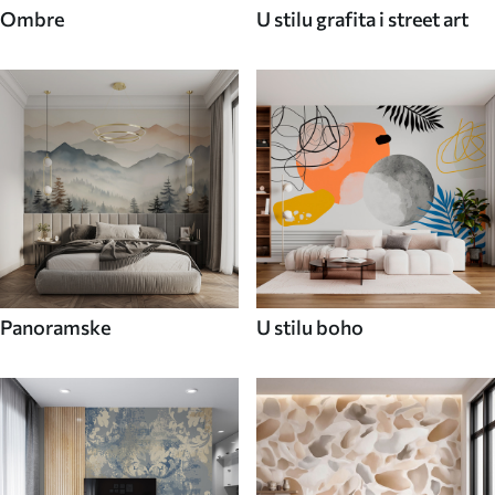
Ombre
U stilu grafita i street art
Panoramske
U stilu boho