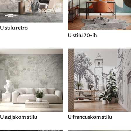
U stilu retro
U stilu 70-ih
U azijskom stilu
U francuskom stilu