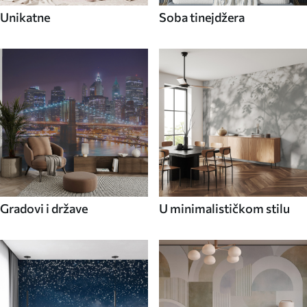
Unikatne
Soba tinejdžera
Gradovi i države
U minimalističkom stilu