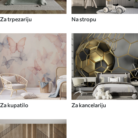
Za trpezariju
Na stropu
Za kupatilo
Za kancelariju