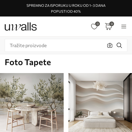
SPREMNO ZA ISPORUKU U ROKU OD 1–3 DANA
POPUSTI OD 40%
0
0
Foto Tapete