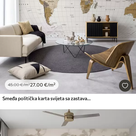
27
.00
€
/m²
45
.00
€
/m²
Smeđa politička karta svijeta sa zastavama na engleskom jeziku