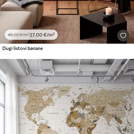
27
.00
€
/m²
45
.00
€
/m²
Dugi listovi banane