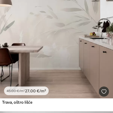
27
.00
€
/m²
45
.00
€
/m²
Trava, oštro lišće