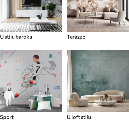
U stilu baroka
Terazzo
Sport
U loft stilu