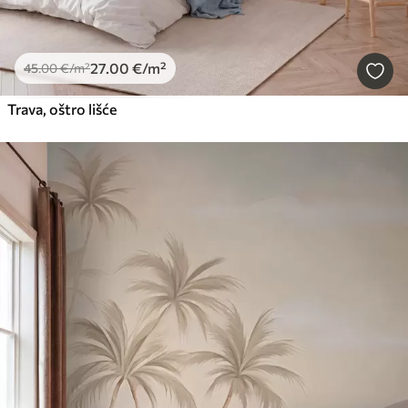
27
.00
€
/m²
45
.00
€
/m²
Trava, oštro lišće