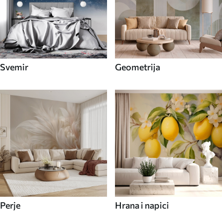
Svemir
Geometrija
Perje
Hrana i napici