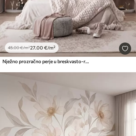
27
.00
€
/m²
45
.00
€
/m²
Nježno prozračno perje u breskvasto-ružičastoj izmaglici sa svjetlucavim efektom