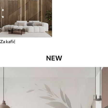
Za kafić
NEW