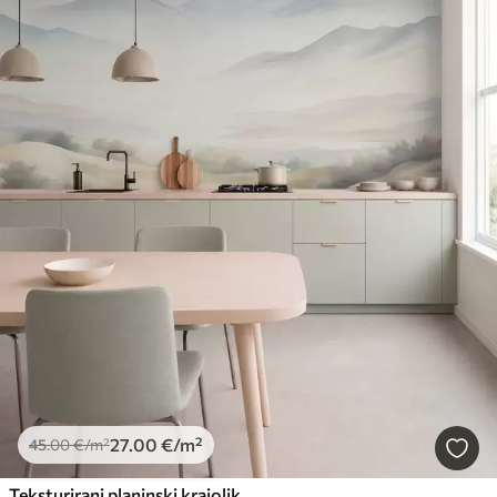
27
.00
€
/m²
45
.00
€
/m²
Teksturirani planinski krajolik