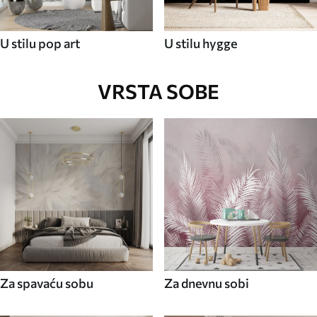
U stilu pop art
U stilu hygge
VRSTA SOBE
Za spavaću sobu
Za dnevnu sobi