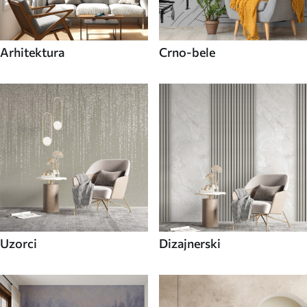
Arhitektura
Crno-bele
Uzorci
Dizajnerski