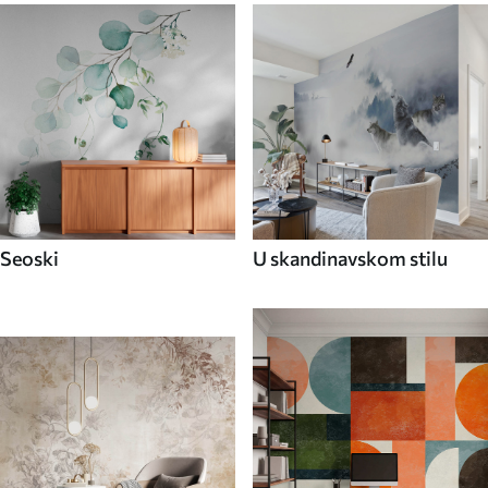
Seoski
U skandinavskom stilu