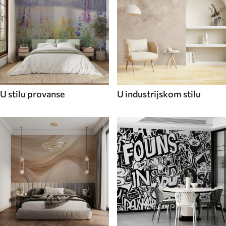
U stilu provanse
U industrijskom stilu