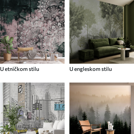
U etničkom stilu
U engleskom stilu