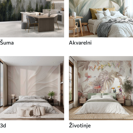
Šuma
Akvarelni
3d
Životinje