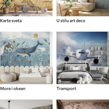
Karte sveta
U stilu art deco
More i okean
Transport