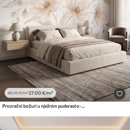
27
.00
€
/m²
45
.00
€
/m²
Prozračni božuri u nježnim puderasto-bež tonovima