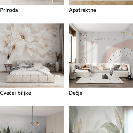
Priroda
Apstraktne
Cveće i biljke
Dečje