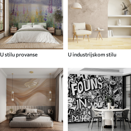
U stilu provanse
U industrijskom stilu