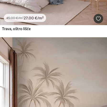
27
.00
€
/m²
45
.00
€
/m²
Trava, oštro lišće