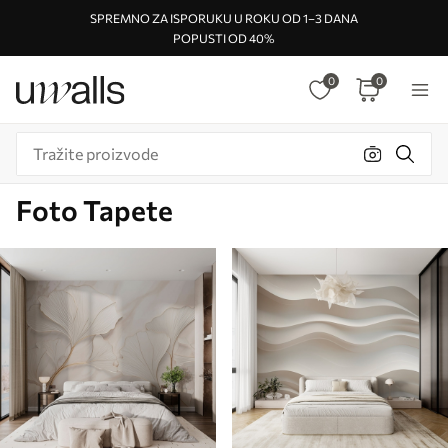
SPREMNO ZA ISPORUKU U ROKU OD 1–3 DANA
POPUSTI OD 40%
0
0
Foto Tapete