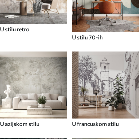
U stilu retro
U stilu 70-ih
U azijskom stilu
U francuskom stilu