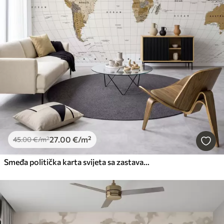
27
.00
€
/m²
45
.00
€
/m²
Smeđa politička karta svijeta sa zastavama na engleskom jeziku