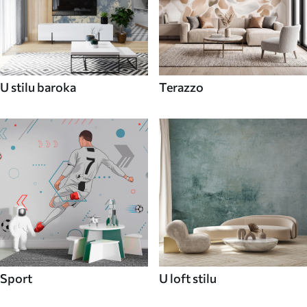
U stilu baroka
Terazzo
Sport
U loft stilu