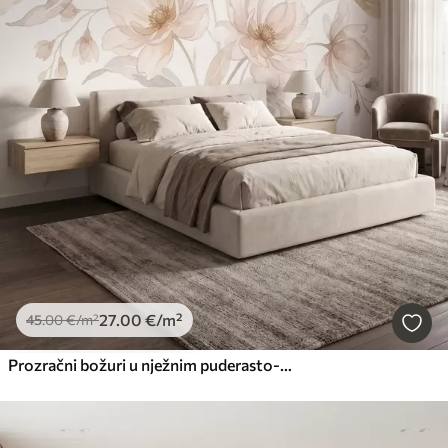
27
.00
€
/m²
45
.00
€
/m²
Prozračni božuri u nježnim puderasto-bež tonovima