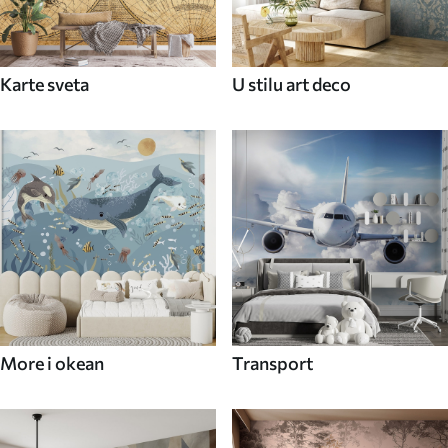
Karte sveta
U stilu art deco
More i okean
Transport