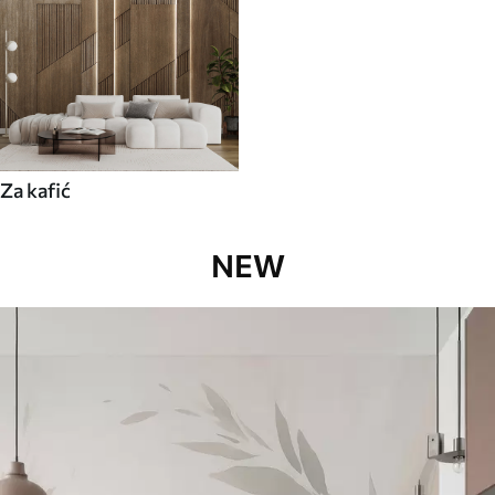
Za kafić
NEW