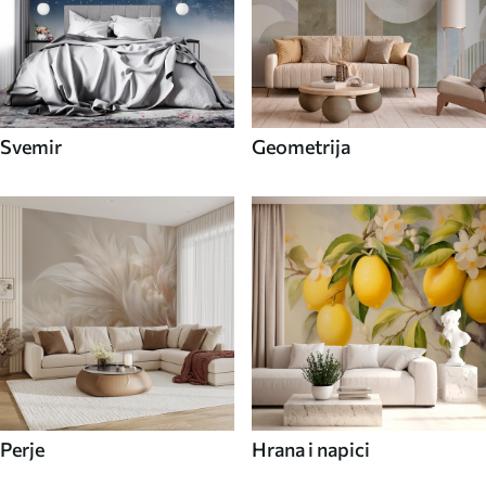
Svemir
Geometrija
Perje
Hrana i napici