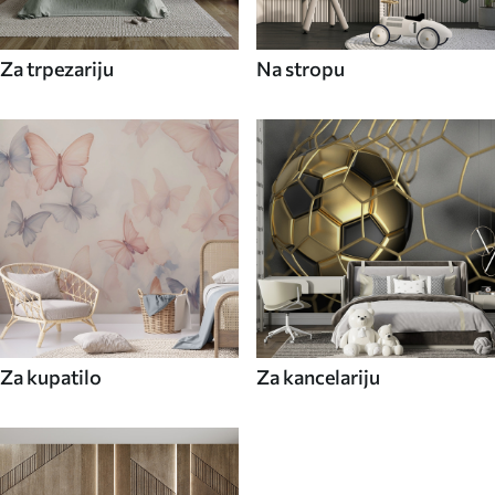
Za trpezariju
Na stropu
Za kupatilo
Za kancelariju