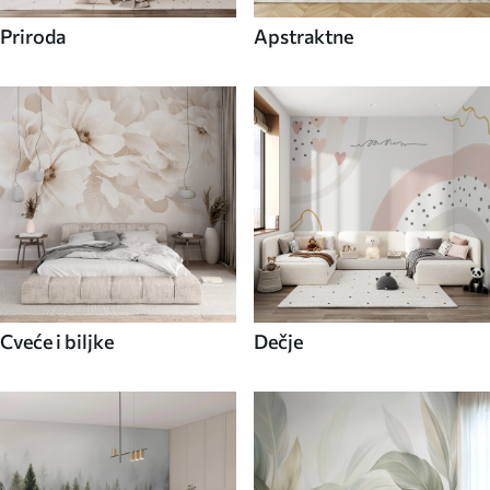
Priroda
Apstraktne
Cveće i biljke
Dečje