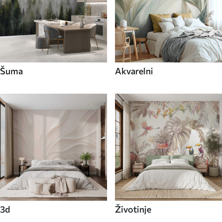
Šuma
Akvarelni
3d
Životinje