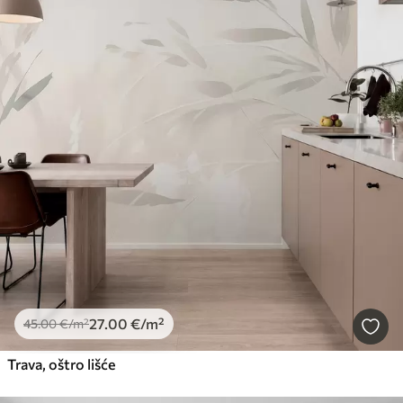
27
.00
€
/m²
45
.00
€
/m²
Trava, oštro lišće