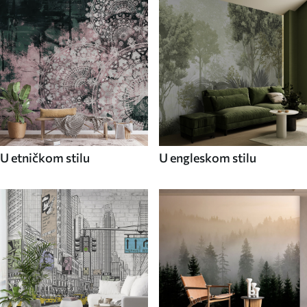
U etničkom stilu
U engleskom stilu