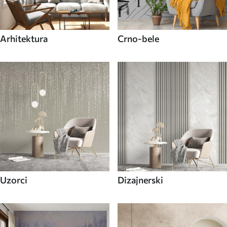
Arhitektura
Crno-bele
Uzorci
Dizajnerski