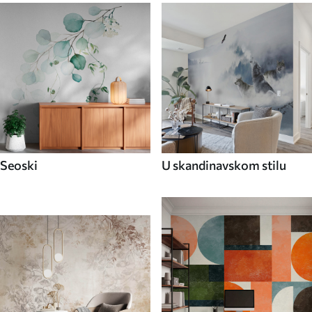
Seoski
U skandinavskom stilu