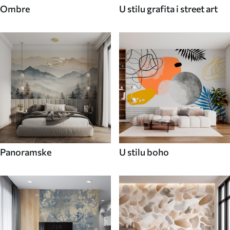
Ombre
U stilu grafita i street art
Panoramske
U stilu boho