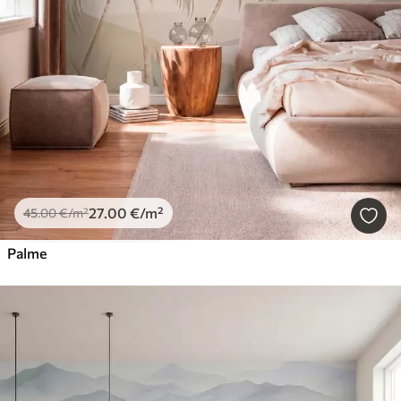
27
.00
€
/m²
45
.00
€
/m²
Palme