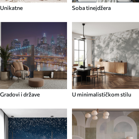
Unikatne
Soba tinejdžera
Gradovi i države
U minimalističkom stilu