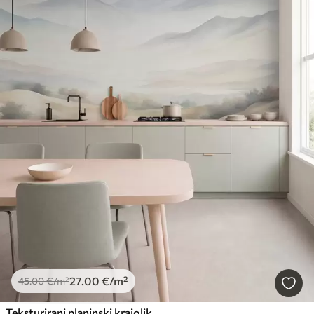
27
.00
€
/m²
45
.00
€
/m²
Teksturirani planinski krajolik