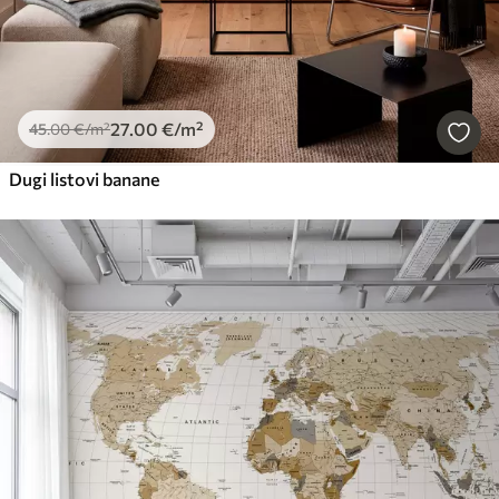
27
.00
€
/m²
45
.00
€
/m²
Dugi listovi banane