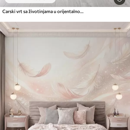
Carski vrt sa životinjama u orijentalnom stilu - majmunom, leopardom, tigrom, paunom i čapljom