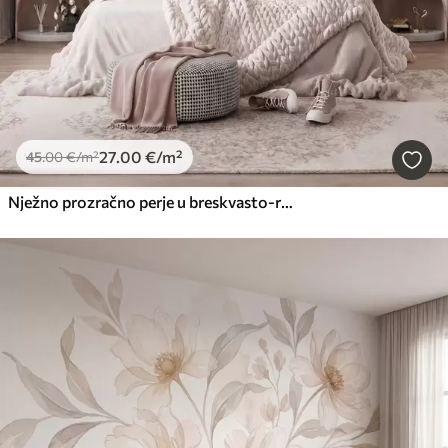
27
.00
€
/m²
45
.00
€
/m²
Nježno prozračno perje u breskvasto-ružičastoj izmaglici sa svjetlucavim efektom