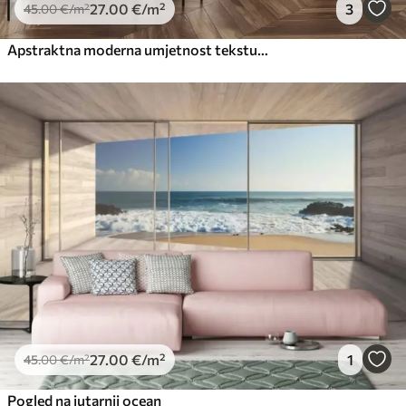
27
.00
€
/m²
3
45
.00
€
/m²
Apstraktna moderna umjetnost teksturnih geometrijskih oblika u nijansama smeđe, sive i bež boje
27
.00
€
/m²
1
45
.00
€
/m²
Pogled na jutarnji ocean