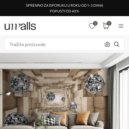
SPREMNO ZA ISPORUKU U ROKU OD 1–3 DANA
POPUSTI OD 40%
0
0