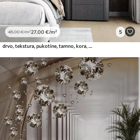
27
.00
€
/m²
5
45
.00
€
/m²
drvo, tekstura, pukotine, tamno, kora, površina