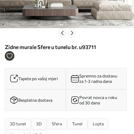
Zidne murale Sfere u tunelu br. u93711
Spremno za dostavu
Tapete po vašoj mjeri
za 1-3 radna dana
Povrat novca u roku
Besplatna dostava
od 30 dana
3D tunel
3D
Sfera
Tunel
Lopta