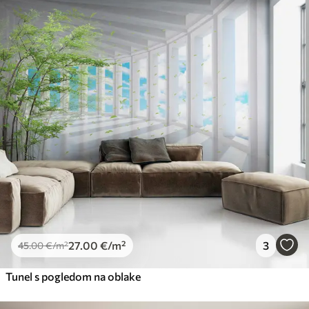
27
.00
€
/m²
3
45
.00
€
/m²
Tunel s pogledom na oblake