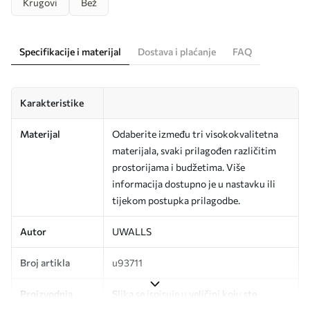
Krugovi
Bež
Specifikacije i materijal
Dostava i plaćanje
FAQ
Karakteristike
Materijal
Odaberite između tri visokokvalitetna
materijala, svaki prilagođen različitim
prostorijama i budžetima. Više
informacija dostupno je u nastavku ili
tijekom postupka prilagodbe.
Autor
UWALLS
Broj artikla
u93711
Proizvodnja
Slika se ispisuje u veličini koju ste