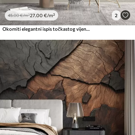
27
.00
€
/m²
2
45
.00
€
/m²
Okomiti elegantni ispis točkastog vijenca na teksturiranoj pozadini bež boje stvara osjećaj dubine i pokreta