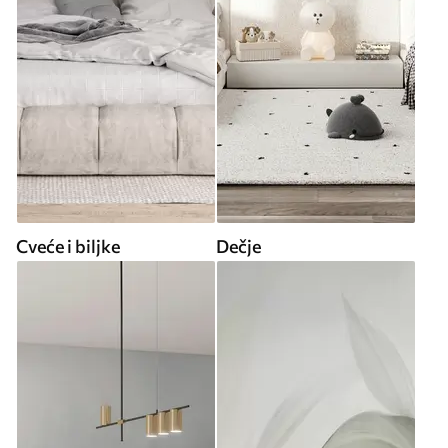
Cveće i biljke
Dečje