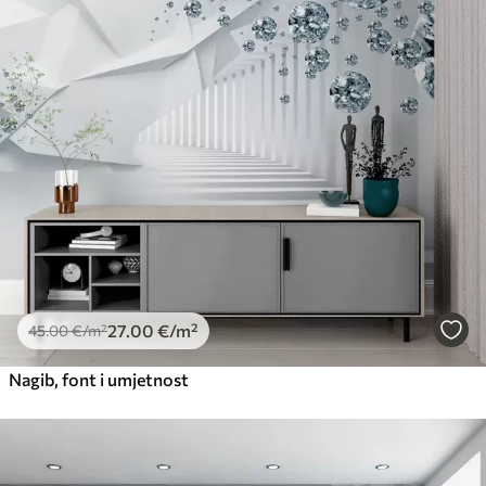
27
.00
€
/m²
45
.00
€
/m²
Nagib, font i umjetnost