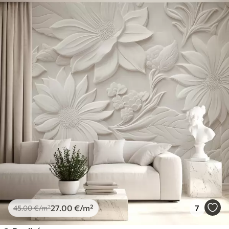
27
.00
€
/m²
7
45
.00
€
/m²