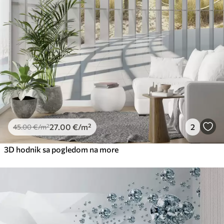
56
.67
34
.00
€
/m²
Premium vinil
66
.67
40
.00
€
/m²
Peel and Stick
81
.67
49
.00
€
/m²
27
.00
€
/m²
2
45
.00
€
/m²
3D hodnik sa pogledom na more