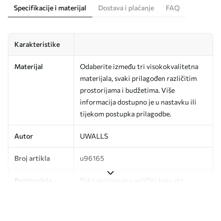
Specifikacije i materijal
Dostava i plaćanje
FAQ
Karakteristike
Materijal
Odaberite između tri visokokvalitetna
materijala, svaki prilagođen različitim
prostorijama i budžetima. Više
informacija dostupno je u nastavku ili
tijekom postupka prilagodbe.
Autor
UWALLS
Broj artikla
u96165
Proizvodnja
Slika se ispisuje u veličini koju ste
odredili, izrezana na identične trake
širine do 50 cm.