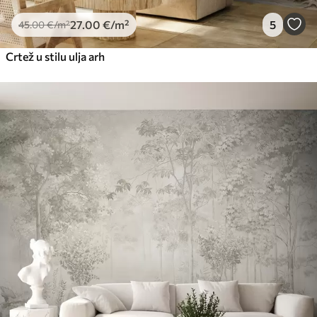
27
.00
€
/m²
5
45
.00
€
/m²
Crtež u stilu ulja arh