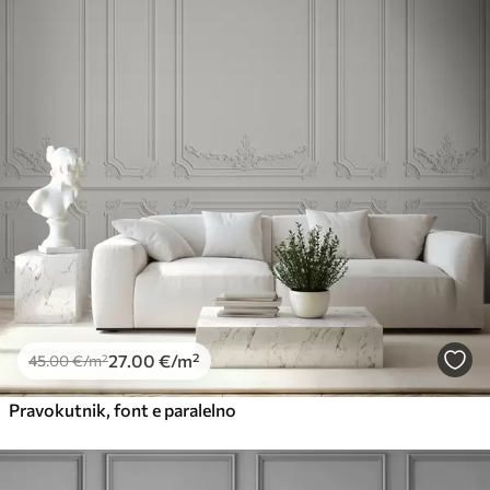
27
.00
€
/m²
45
.00
€
/m²
Pravokutnik, font e paralelno