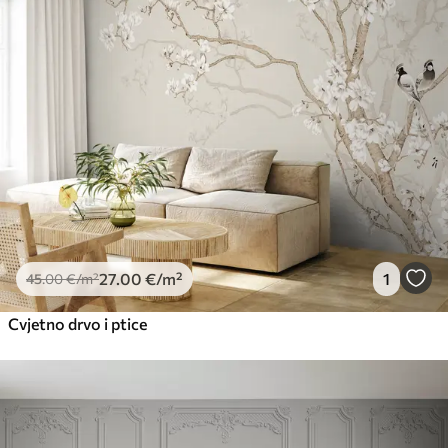
27
.00
€
/m²
1
45
.00
€
/m²
Cvjetno drvo i ptice