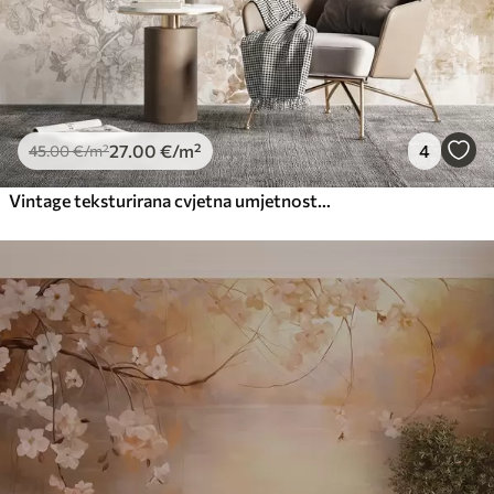
27
.00
€
/m²
4
45
.00
€
/m²
Vintage teksturirana cvjetna umjetnost s ilustracijama nježnog vrtnog cvijeća i lišća u stilu crtanja, mekim pastelnim bež i sepia tonovima