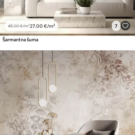
27
.00
€
/m²
7
45
.00
€
/m²
Šarmantna šuma