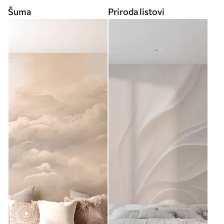
Šuma
Priroda listovi