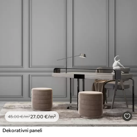
27
.00
€
/m²
45
.00
€
/m²
Dekorativni paneli