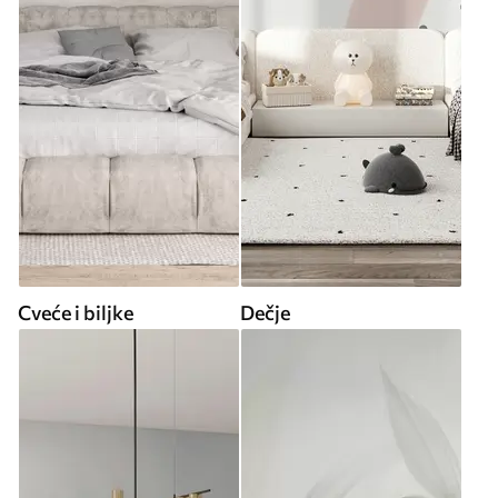
Cveće i biljke
Dečje