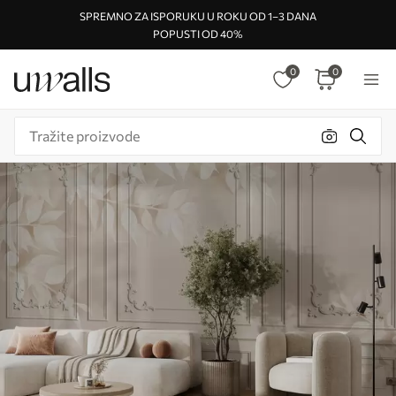
SPREMNO ZA ISPORUKU U ROKU OD 1–3 DANA
POPUSTI OD 40%
0
0