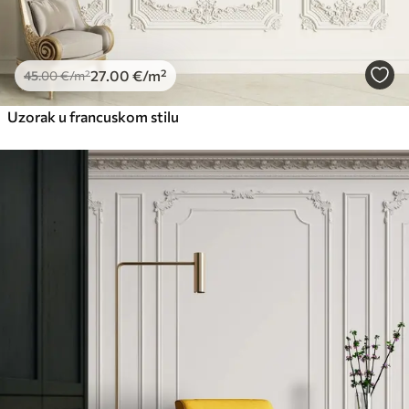
Premium vinil
66
.67
40
.00
€
/m²
27
.00
€
/m²
45
.00
€
/m²
Peel and Stick
Uzorak u francuskom stilu
81
.67
49
.00
€
/m²