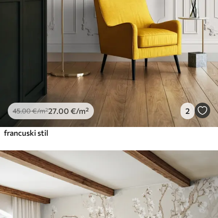
27
.00
€
/m²
2
45
.00
€
/m²
francuski stil