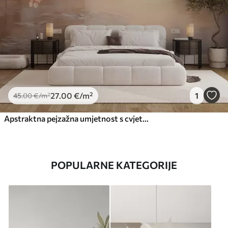
27
.00
€
/m²
1
45
.00
€
/m²
Apstraktna pejzažna umjetnost s cvjetnom granom i bijelim cvjetovima koji vise iznad jezera, nježne pastelne boje
POPULARNE KATEGORIJE