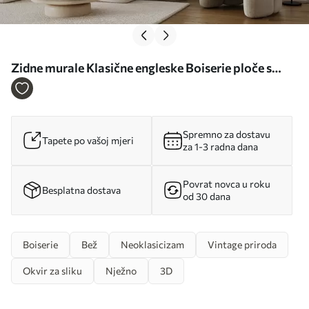
Zidne murale Klasične engleske Boiserie ploče s
lišćem br. u96165
Spremno za dostavu
Tapete po vašoj mjeri
za 1-3 radna dana
Povrat novca u roku
Besplatna dostava
od 30 dana
Boiserie
Bež
Neoklasicizam
Vintage priroda
Okvir za sliku
Nježno
3D