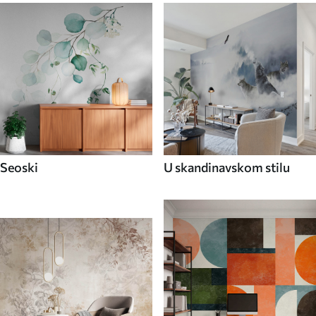
Seoski
U skandinavskom stilu