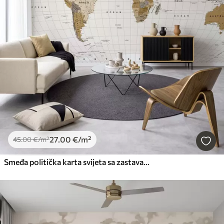
27
.00
€
/m²
45
.00
€
/m²
Smeđa politička karta svijeta sa zastavama na engleskom jeziku