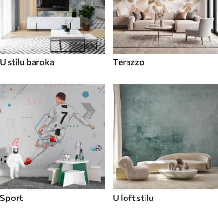
U stilu baroka
Terazzo
Sport
U loft stilu