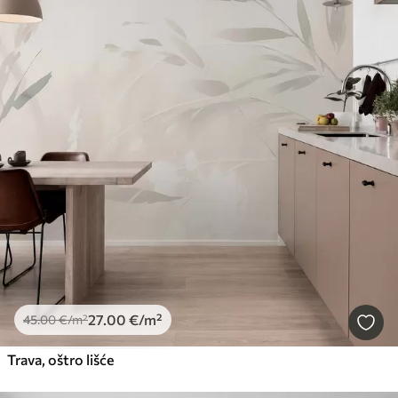
27
.00
€
/m²
45
.00
€
/m²
Trava, oštro lišće