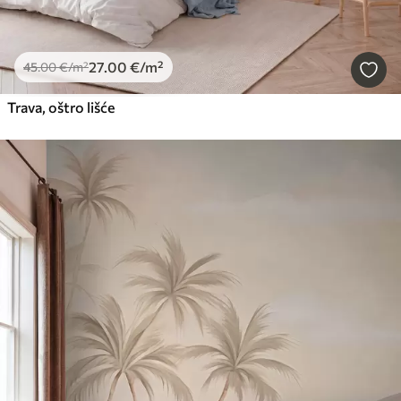
27
.00
€
/m²
45
.00
€
/m²
Trava, oštro lišće