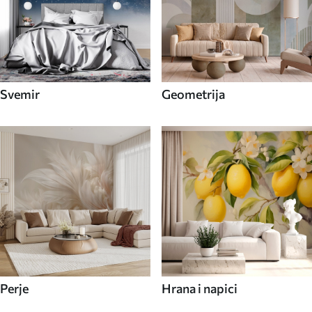
Svemir
Geometrija
Perje
Hrana i napici