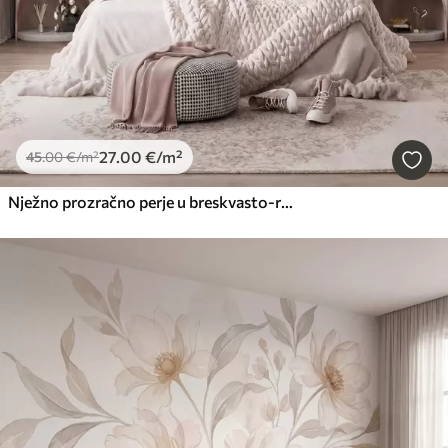
27
.00
€
/m²
45
.00
€
/m²
Nježno prozračno perje u breskvasto-ružičastoj izmaglici sa svjetlucavim efektom