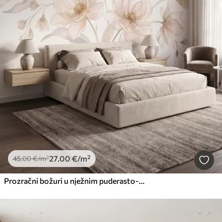
27
.00
€
/m²
45
.00
€
/m²
Prozračni božuri u nježnim puderasto-bež tonovima