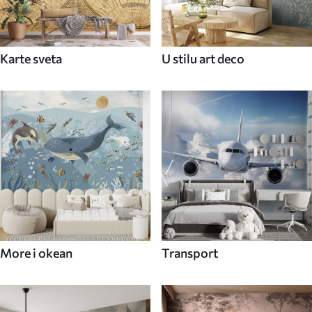
Karte sveta
U stilu art deco
More i okean
Transport