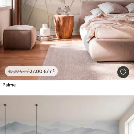
27
.00
€
/m²
45
.00
€
/m²
Palme