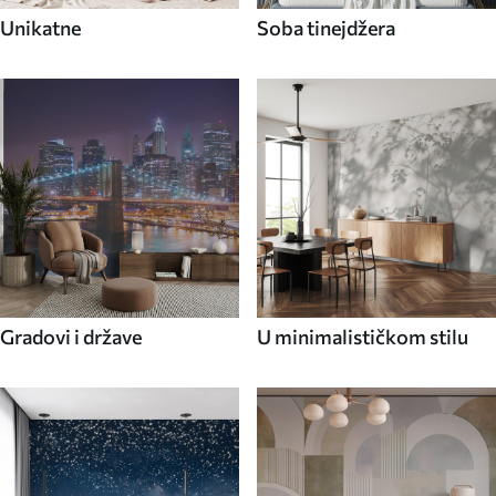
Unikatne
Soba tinejdžera
Gradovi i države
U minimalističkom stilu