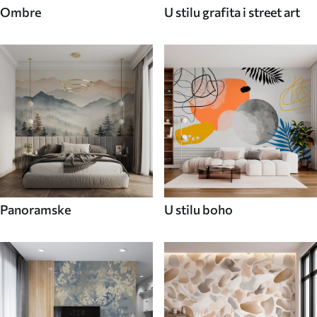
Ombre
U stilu grafita i street art
Panoramske
U stilu boho