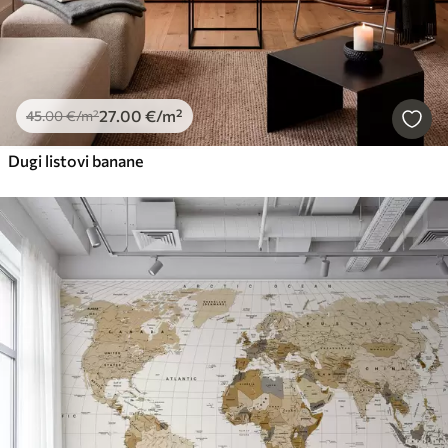
27
.00
€
/m²
45
.00
€
/m²
Dugi listovi banane