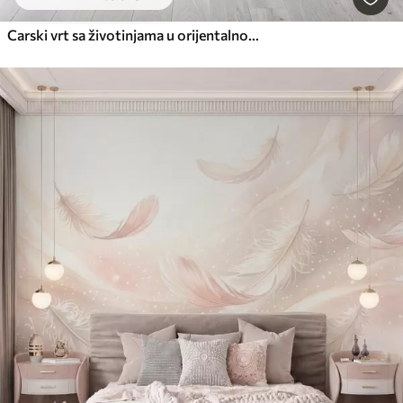
Carski vrt sa životinjama u orijentalnom stilu - majmunom, leopardom, tigrom, paunom i čapljom