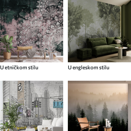
U etničkom stilu
U engleskom stilu