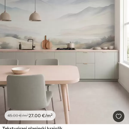
27
.00
€
/m²
45
.00
€
/m²
Teksturirani planinski krajolik