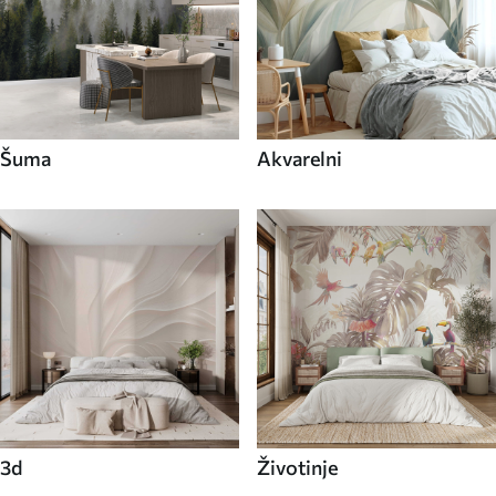
Šuma
Akvarelni
3d
Životinje