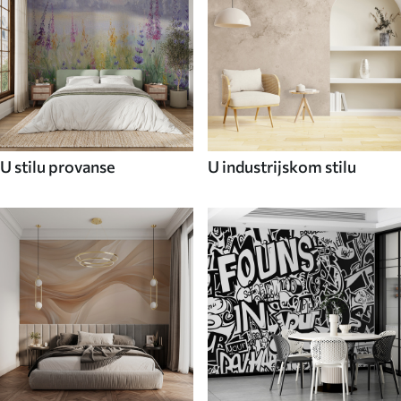
U stilu provanse
U industrijskom stilu