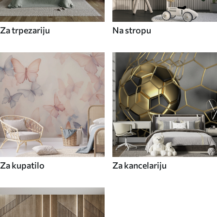
Za trpezariju
Na stropu
Za kupatilo
Za kancelariju