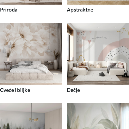
Priroda
Apstraktne
Cveće i biljke
Dečje