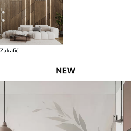
Za kafić
NEW