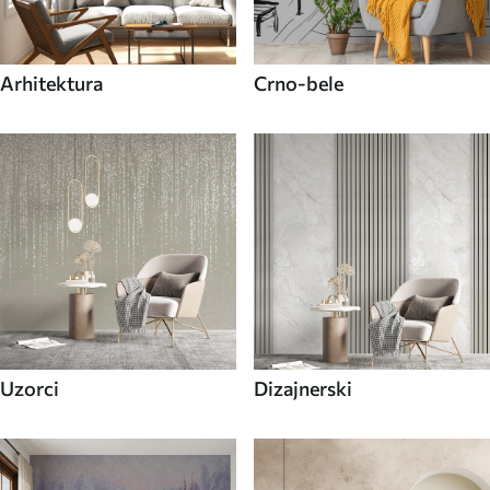
Arhitektura
Crno-bele
Uzorci
Dizajnerski