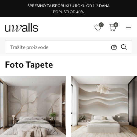
SPREMNO ZA ISPORUKU U ROKU OD 1–3 DANA
POPUSTI OD 40%
0
0
Foto Tapete