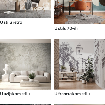
U stilu retro
U stilu 70-ih
U azijskom stilu
U francuskom stilu