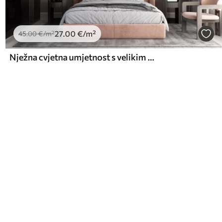
27
.00
€
/m²
45
.00
€
/m²
Nježna cvjetna umjetnost s velikim cvjetovima pastelnih boja s prozirnim laticama, mekim stabljikama i nježnom difuznom pozadinom