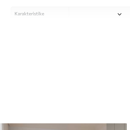
Karakteristike
Materijal
Odaberite između tri visokok
različitim prostorijama i bu
nastavku ili tijekom postup
Autor
UWALLS
Broj artikla
w05594
Proizvodnja
Slika se ispisuje u veličini k
širine do 50 cm.
Dodatno
Možete dodati premaz od laka 
Čišćenje
Tapete se mogu nježno čist
čistiti vodom.