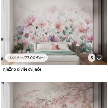
emium
67
34
.00
€
/m²
27
.00
€
/m²
5
l and Stick
45
.00
€
/m²
67
49
.00
€
/m²
nježno divlje cvijeće