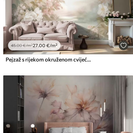
27
.00
€
/m²
45
.00
€
/m²
Pejzaž s rijekom okruženom cvijećem i biljkama, meke boje, ružičasto nebo, akvarel teksturirani stil