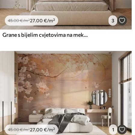
27
.00
€
/m²
3
45
.00
€
/m²
Grane s bijelim cvjetovima na mekoj bež pozadini
27
.00
€
/m²
1
45
.00
€
/m²