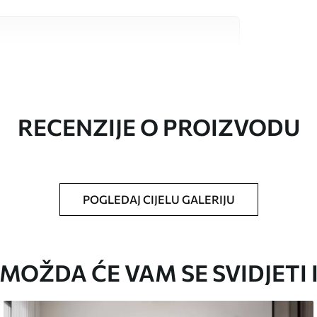
valitetna materijala, svaki prilagođen
džetima. Više informacija dostupno je u
ka prilagodbe.
RECENZIJE O PROIZVODU
POGLEDAJ CIJELU GALERIJU
oju ste odredili, izrezana na identične trake
i/ili ljepilo za tapete.
MOŽDA ĆE VAM SE SVIDJETI 
iti mekom spužvom. Lakirane tapete mogu se