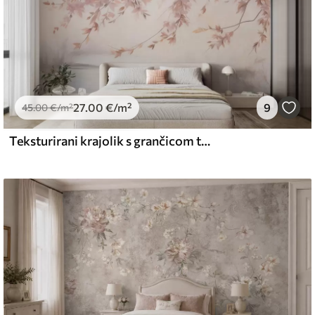
27
.00
€
/m²
9
45
.00
€
/m²
Teksturirani krajolik s grančicom trešnjinog cvijeta, ružičastim lišćem, mekom, maglovitom pozadinom