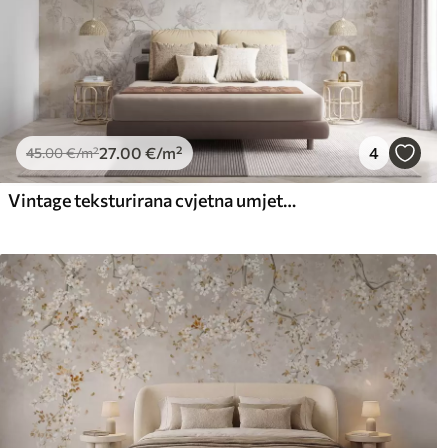
27
.00
€
/m²
4
45
.00
€
/m²
Vintage teksturirana cvjetna umjetnost s ilustracijama nježnog vrtnog cvijeća i lišća u stilu crtanja, mekim pastelnim bež i sepia tonovima