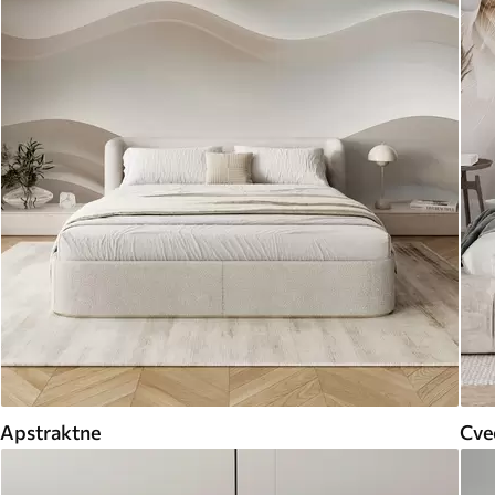
Apstraktne
Cveć