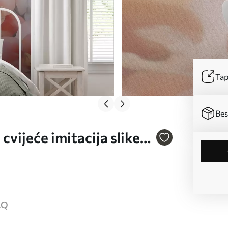
Tap
Bes
vijeće imitacija slike
AQ