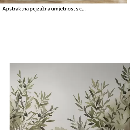
Apstraktna pejzažna umjetnost s cvjetnom granom i bijelim cvjetovima koji vise iznad jezera, nježne pastelne boje