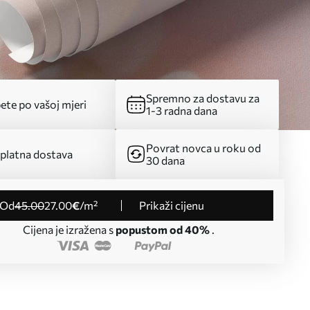
Spremno za dostavu za
ete po vašoj mjeri
1-3 radna dana
Povrat novca u roku od
platna dostava
30 dana
od
45
.00
27
.00
€
/m²
Prikaži cijenu
Cijena je izražena s
popustom od 40%
.