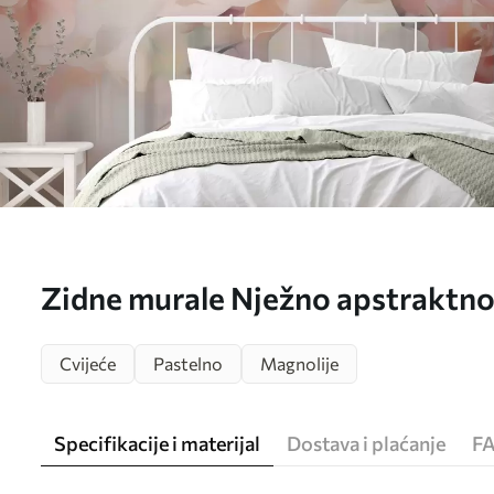
Zidne murale Nježno apstraktno c
br. w05594
Cvijeće
Pastelno
Magnolije
Specifikacije i materijal
Dostava i plaćanje
F