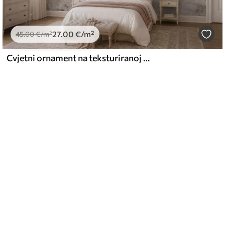
27
.00
€
/m²
45
.00
€
/m²
Cvjetni ornament na teksturiranoj svijetloj pozadini