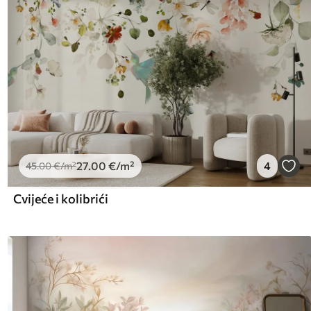
27
.00
€
/m²
4
45
.00
€
/m²
Cvijeće i kolibrići