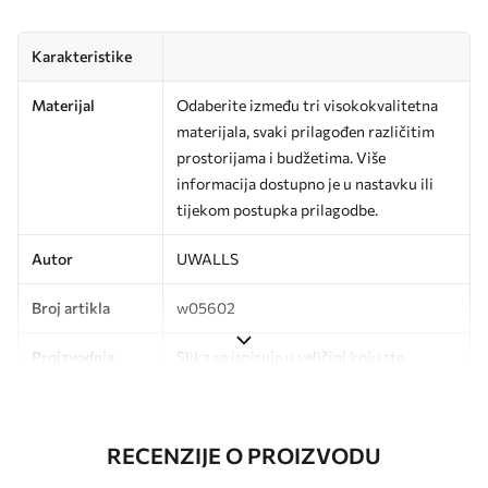
Karakteristike
Materijal
Odaberite između tri visokokvalitetna
materijala, svaki prilagođen različitim
prostorijama i budžetima. Više
informacija dostupno je u nastavku ili
tijekom postupka prilagodbe.
Autor
UWALLS
Broj artikla
w05602
Proizvodnja
Slika se ispisuje u veličini koju ste
odredili, izrezana na identične trake
širine do 50 cm.
RECENZIJE O PROIZVODU
Dodatno
Možete dodati premaz od laka i/ili ljepilo
za tapete.