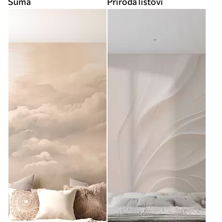
Šuma
Priroda listovi