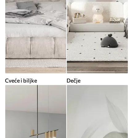
Cveće i biljke
Dečje