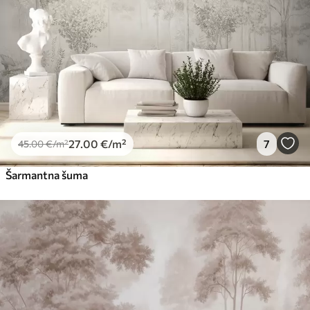
27
.00
€
/m²
7
45
.00
€
/m²
Šarmantna šuma