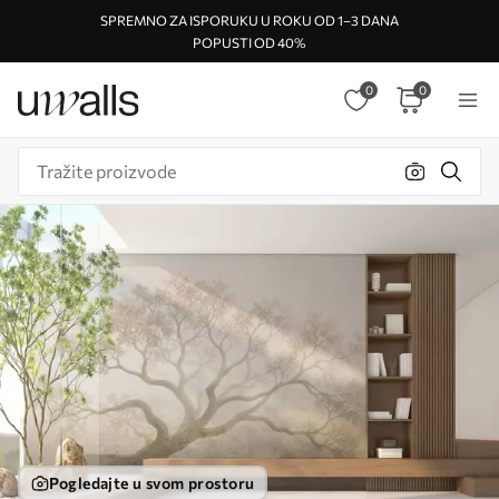
SPREMNO ZA ISPORUKU U ROKU OD 1–3 DANA
POPUSTI OD 40%
0
0
Pogledajte u svom prostoru