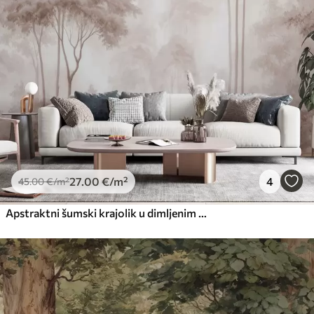
27
.00
€
/m²
4
45
.00
€
/m²
Apstraktni šumski krajolik u dimljenim bež tonovima s osjećajem dubine