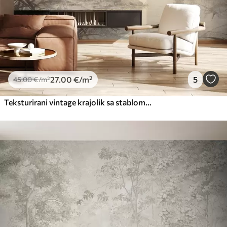
66
.67
40
.00
€
/m²
Peel and Stick
81
.67
49
.00
€
/m²
27
.00
€
/m²
5
45
.00
€
/m²
Teksturirani vintage krajolik sa stablom u blizini rijeke i oblačnim nebom, umjetnost prirode u tonovima sepije