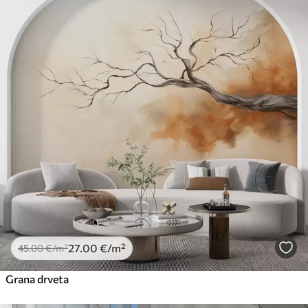
27
.00
€
/m²
45
.00
€
/m²
Grana drveta