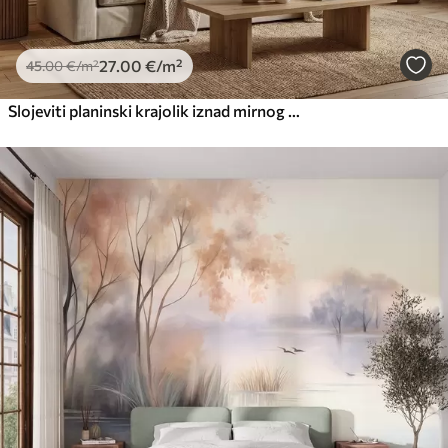
27
.00
€
/m²
45
.00
€
/m²
Slojeviti planinski krajolik iznad mirnog jezera u toploj bež paleti