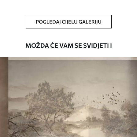
Čišćenje
Tapete se mogu nježno čistiti mekom
spužvom. Lakirane tapete mogu se čistiti
POGLEDAJ CIJELU GALERIJU
vodom.
Način primjene
Besprijekorna primjena
MOŽDA ĆE VAM SE SVIDJETI I
Dostupni materijali
Standard
45
.00
27
.00
€
/m²
Premium
56
.67
34
.00
€
/m²
Premium vinil