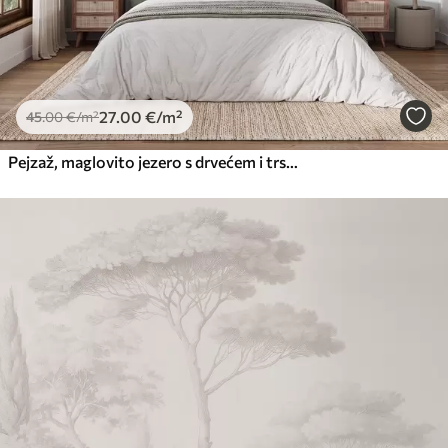
27
.00
€
/m²
45
.00
€
/m²
Pejzaž, maglovito jezero s drvećem i trskom, ptice u letu, teksturirani stil akvarela