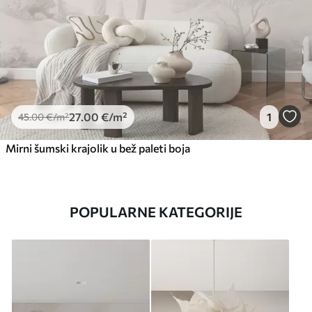
27
.00
€
/m²
1
45
.00
€
/m²
Mirni šumski krajolik u bež paleti boja
POPULARNE KATEGORIJE