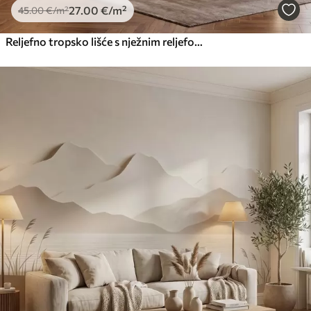
27
.00
€
/m²
45
.00
€
/m²
Reljefno tropsko lišće s nježnim reljefom u toplim bež tonovima