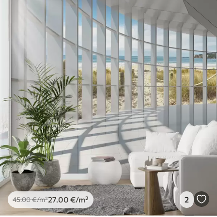
27
.00
€
/m²
2
45
.00
€
/m²