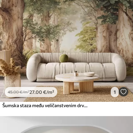
27
.00
€
/m²
1
45
.00
€
/m²
Šumska staza među veličanstvenim drvećem u stilu akvarela