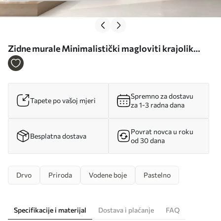
Zidne murale Minimalistički magloviti krajolik
drveća u mekim bež tonovima, sanjiva atmosferska
umjetnost br. w05602
Spremno za dostavu
Tapete po vašoj mjeri
za 1-3 radna dana
Povrat novca u roku
Besplatna dostava
od 30 dana
Drvo
Priroda
Vodene boje
Pastelno
Specifikacije i materijal
Dostava i plaćanje
FAQ