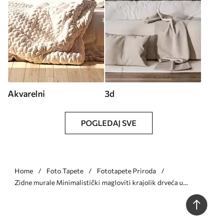
Akvarelni
3d
POGLEDAJ SVE
Home
Foto Tapete
Fototapete Priroda
Zidne murale Minimalistički magloviti krajolik drveća u
mekim bež tonovima, sanjiva atmosferska umjetnost br.
w05602